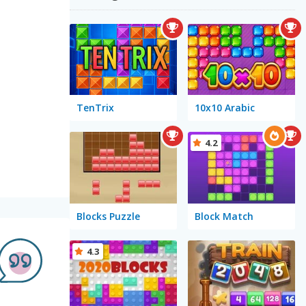
TenTrix
10x10 Arabic
4.2
Blocks Puzzle
Block Match
4.3