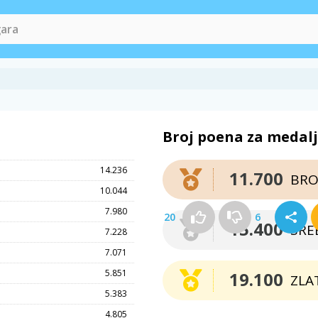
Broj poena za medal
14.236
11.700
BRO
10.044
7.980
20
6
15.400
SRE
7.228
7.071
5.851
19.100
ZLA
5.383
4.805