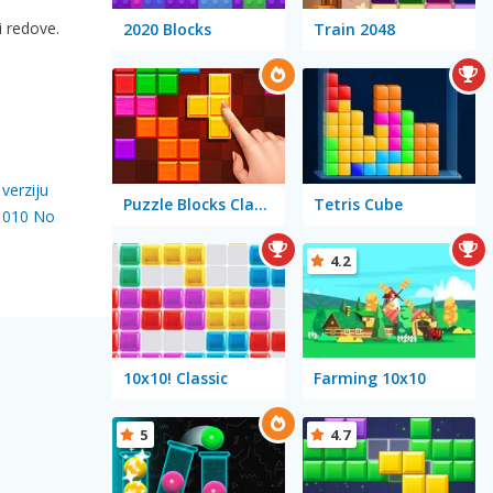
ti redove.
2020 Blocks
Train 2048
verziju
Puzzle Blocks Classic
Tetris Cube
1010 No
4.2
10x10! Classic
Farming 10x10
5
4.7