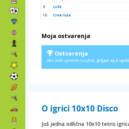
9
cz34
10
Crna ruza
Moja ostvarenja
Ostvarenja
Ako želiš spremiti rezultat,
prijavi se
ili
upiši
O igrici 10x10 Disco
Još jedna odlična 10x10 tetris igric