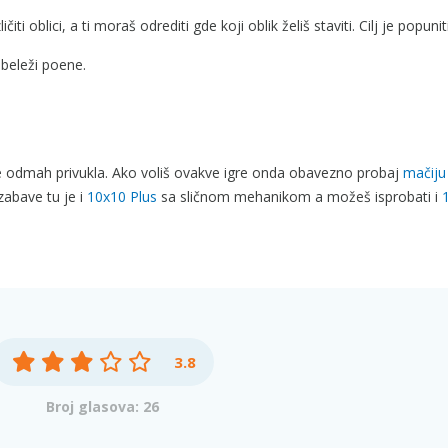
ičiti oblici, a ti moraš odrediti gde koji oblik želiš staviti. Cilj je popuni
abeleži poene.
je odmah privukla. Ako voliš ovakve igre onda obavezno probaj
mačiju 
zabave tu je i
10x10 Plus
sa sličnom mehanikom a možeš isprobati i
3.8
Broj glasova: 26