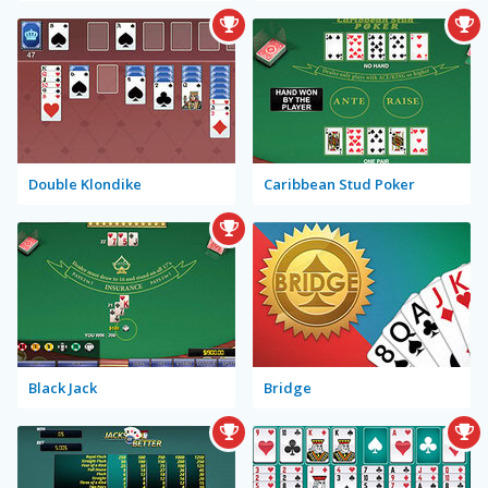
Double Klondike
Caribbean Stud Poker
Black Jack
Bridge