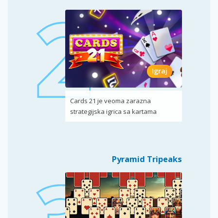
Igraj
Cards 21 je veoma zarazna
strategijska igrica sa kartama
Pyramid Tripeaks