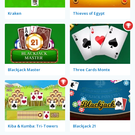
Kraken
Thieves of Egypt
Blackjack Master
Three Cards Monte
Kiba & Kumba: Tri-Towers
Blackjack 21