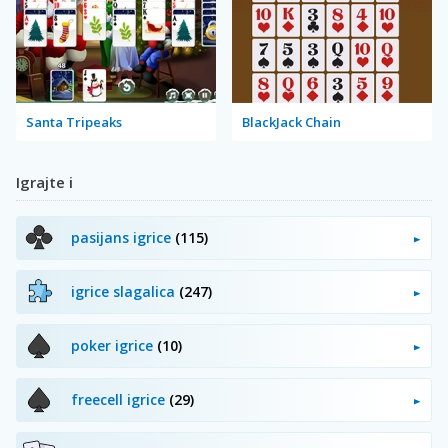
Santa Tripeaks
BlackJack Chain
Igrajte i
pasijans igrice
(115)
igrice slagalica
(247)
poker igrice
(10)
freecell igrice
(29)