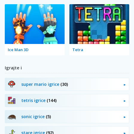
Ice Man 3D
Tetra
Igrajte i
super mario igrice
(30)
tetris igrice
(144)
sonic igrice
(5)
stare igrice
(92)