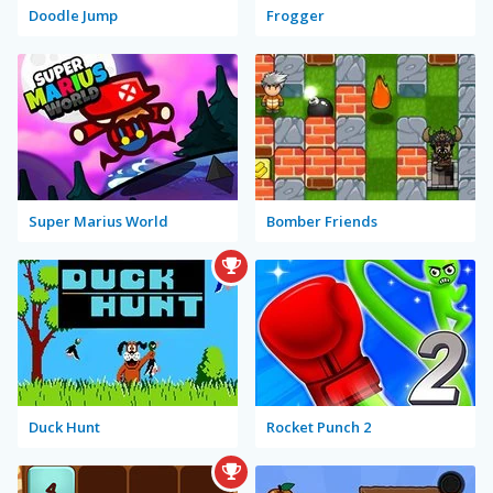
Doodle Jump
Frogger
Super Marius World
Bomber Friends
Duck Hunt
Rocket Punch 2