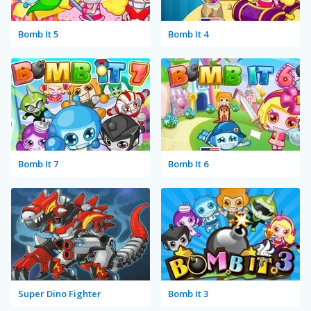
Bomb It 5
Bomb It 4
Bomb It 7
Bomb It 6
Super Dino Fighter
Bomb It 3