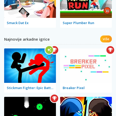
Smack Dat Ex
Super Plumber Run
Najnovije arkadne igrice
više
Stickman Fighter: Epic Battle 2
Breaker Pixel