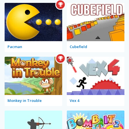
Pacman
Cubefield
Monkey in Trouble
Vex 4