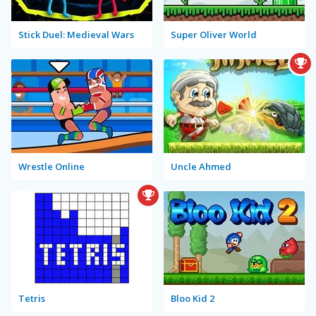
Stick Duel: Medieval Wars
Super Oliver World
Wrestle Online
Uncle Ahmed
Tetris
Bloo Kid 2