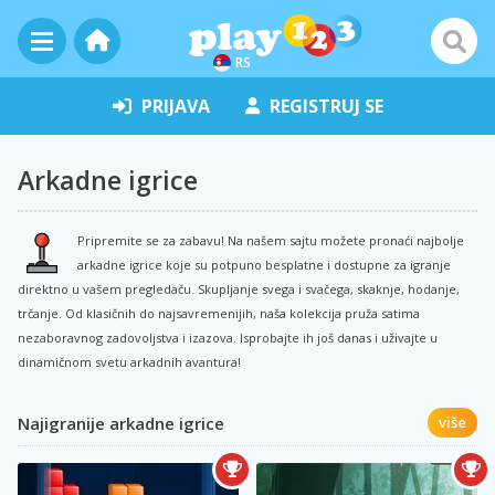
RS
PRIJAVA
REGISTRUJ SE
Arkadne igrice
Pripremite se za zabavu! Na našem sajtu možete pronaći najbolje
arkadne igrice koje su potpuno besplatne i dostupne za igranje
direktno u vašem pregledaču. Skupljanje svega i svačega, skaknje, hodanje,
trčanje. Od klasičnih do najsavremenijih, naša kolekcija pruža satima
nezaboravnog zadovoljstva i izazova. Isprobajte ih još danas i uživajte u
dinamičnom svetu arkadnih avantura!
Najigranije arkadne igrice
više