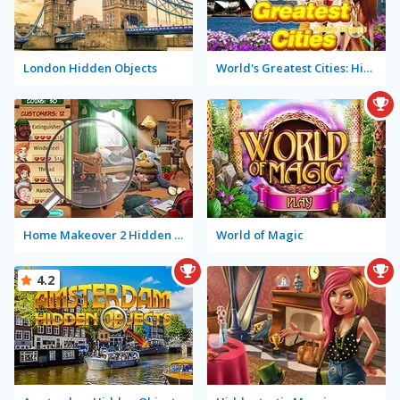
London Hidden Objects
World's Greatest Cities: Hidden Objects
Home Makeover 2 Hidden Object
World of Magic
4.2