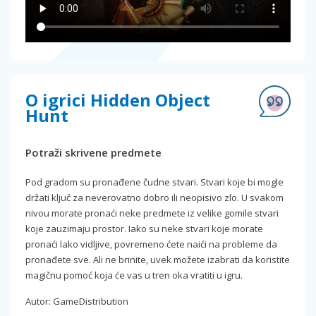
O igrici Hidden Object
Hunt
Potraži skrivene predmete
Pod gradom su pronađene čudne stvari. Stvari koje bi mogle
držati ključ za neverovatno dobro ili neopisivo zlo. U svakom
nivou morate pronaći neke predmete iz velike gomile stvari
koje zauzimaju prostor. Iako su neke stvari koje morate
pronaći lako vidljive, povremeno ćete naići na probleme da
pronađete sve. Ali ne brinite, uvek možete izabrati da koristite
magičnu pomoć koja će vas u tren oka vratiti u igru.
Autor: GameDistribution