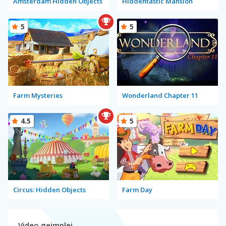
Amsterdam Hidden Objects
Hiddentastic Mansion
5
5
Farm Mysteries
Wonderland Chapter 11
4.5
5
Circus: Hidden Objects
Farm Day
Video gejmplej