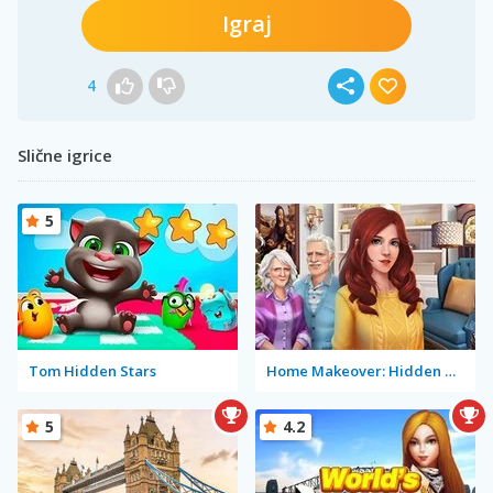
Igraj
4
Slične igrice
5
Tom Hidden Stars
Home Makeover: Hidden Object
5
4.2