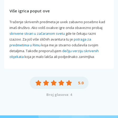
Više igrica poput ove
Traženje skrivenih predmeta je uvek zabavno posebno kad
imaš društvo. Ako voliš ovakve igre onda obavezno probaj
skrivene stvari u začaranom svetu
gde te čekaju razni
izazovi. Za još više sličnih avantura tu je
potraga za
predmetima u Rimu
koja me je stvarno oduševila svojim
detaljima. Takođe preporučujem
dečiju verziju skrivenih
objekata
koja je malo lakša ali podjednako
zanimljiva
.
5.0
Broj glasova: 4