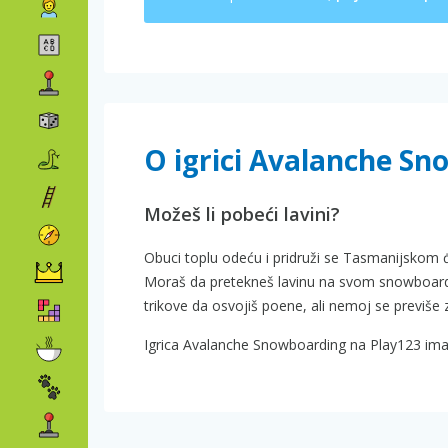
O igrici Avalanche S
Možeš li pobeći lavini?
Obuci toplu odeću i pridruži se Tasmanijskom 
Moraš da pretekneš lavinu na svom snowboardu 
trikove da osvojiš poene, ali nemoj se previše 
Igrica Avalanche Snowboarding na Play123 ima