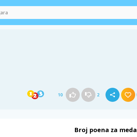
10
2
Broj poena za meda