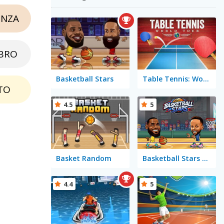
NZA
BRO
Basketball Stars
Table Tennis: World Tour
TO
4.5
5
Basket Random
Basketball Stars 2026
4.4
5