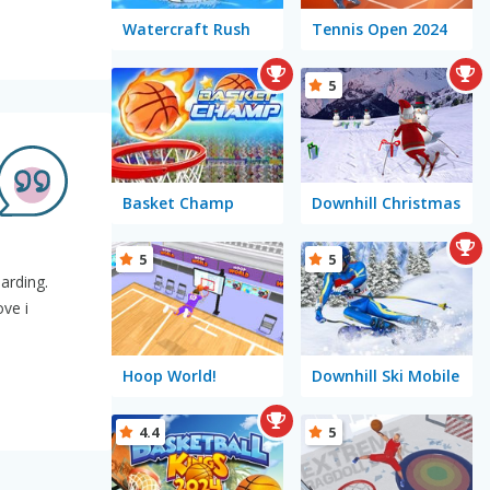
Watercraft Rush
Tennis Open 2024
5
Basket Champ
Downhill Christmas
5
5
arding.
ve i
Hoop World!
Downhill Ski Mobile
4.4
5