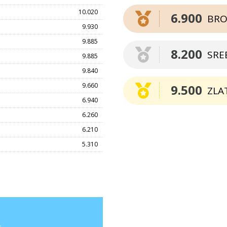
10.020
6.900
BRO
9.930
9.885
8.200
SRE
9.885
9.840
9.660
9.500
ZLA
6.940
6.260
6.210
5.310
.