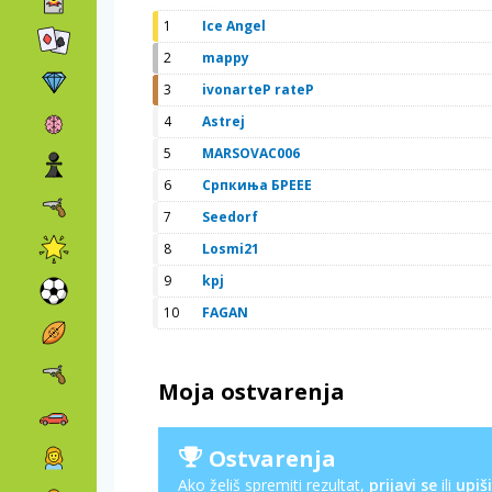
1
Ice Angel
2
mappy
3
ivonarteP rateP
4
Astrej
5
MARSOVAC006
6
Српкиња БРЕЕЕ
7
Seedorf
8
Losmi21
9
kpj
10
FAGAN
Moja ostvarenja
Ostvarenja
Ako želiš spremiti rezultat,
prijavi se
ili
upiši