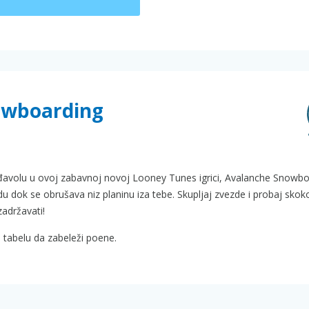
nowboarding
đavolu u ovoj zabavnoj novoj Looney Tunes igrici, Avalanche Snowbo
dok se obrušava niz planinu iza tebe. Skupljaj zvezde i probaj skoko
zadržavati!
 tabelu da zabeleži poene.