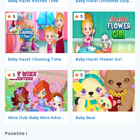
Baby Hazel: Kitchen Time
Baby Hazel Christmas Surprise
5
5
Baby Hazel: Cleaning Time
Baby Hazel: Flower Girl
5
5
Winx Club: Baby Winx Adventure
Baby Bear
Posetite i