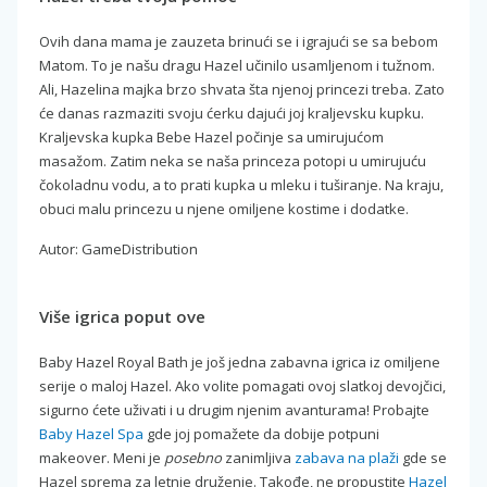
Ovih dana mama je zauzeta brinući se i igrajući se sa bebom
Matom. To je našu dragu Hazel učinilo usamljenom i tužnom.
Ali, Hazelina majka brzo shvata šta njenoj princezi treba. Zato
će danas razmaziti svoju ćerku dajući joj kraljevsku kupku.
Kraljevska kupka Bebe Hazel počinje sa umirujućom
masažom. Zatim neka se naša princeza potopi u umirujuću
čokoladnu vodu, a to prati kupka u mleku i tuširanje. Na kraju,
obuci malu princezu u njene omiljene kostime i dodatke.
Autor: GameDistribution
Više igrica poput ove
Baby Hazel Royal Bath je još jedna zabavna igrica iz omiljene
serije o maloj Hazel. Ako volite pomagati ovoj slatkoj devojčici,
sigurno ćete uživati i u drugim njenim avanturama! Probajte
Baby Hazel Spa
gde joj pomažete da dobije potpuni
makeover. Meni je
posebno
zanimljiva
zabava na plaži
gde se
Hazel sprema za letnje druženje. Takođe, ne propustite
Hazel