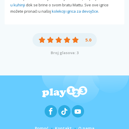
u kuhinji
dok se brine o svom bratu Mattu. Sve ove igrice
možete pronaći u našoj
kolekciji igrica za devojčice
.
5.0
Broj glasova: 3
Pomoć
Kontakt
O nama