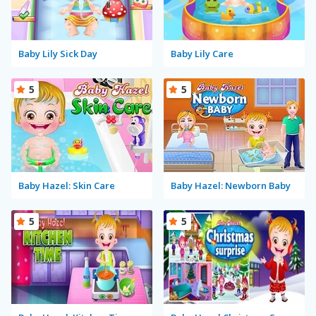
Baby Lily Sick Day
Baby Lily Care
5
5
Baby Hazel: Skin Care
Baby Hazel: Newborn Baby
5
5