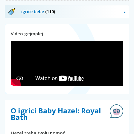
igrice bebe
(110)
Video gejmplej
O igrici Baby Hazel: Royal
Bath
Hazel treba tvoju pomoć