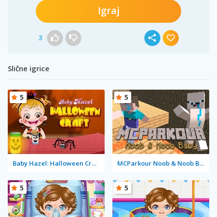
Igraj
3
Slične igrice
5
5
Baby Hazel: Halloween Crafts
MCParkour Noob & Noob Baby
5
5