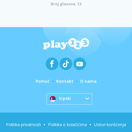
Broj glasova: 13
Pomoć
Kontakt
O nama
Srpski
Politika privatnosti
Politika o kolačićima
Uslovi korišćenja