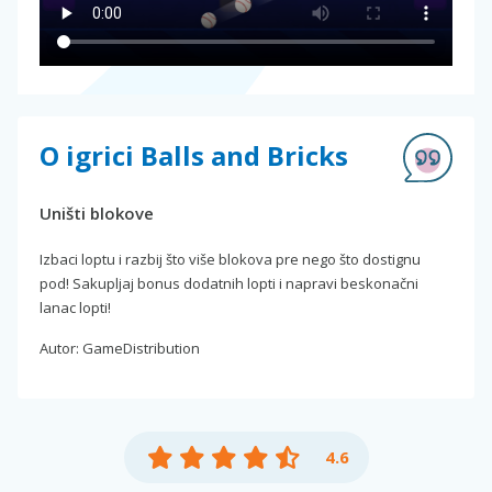
O igrici Balls and Bricks
Uništi blokove
Izbaci loptu i razbij što više blokova pre nego što dostignu
pod! Sakupljaj bonus dodatnih lopti i napravi beskonačni
lanac lopti!
Autor: GameDistribution
4.6