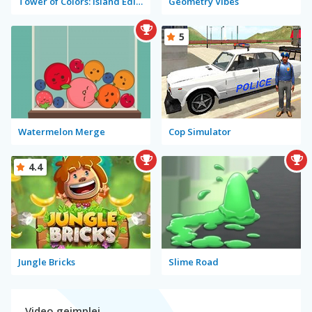
Tower of Colors: Island Edition
Geometry Vibes
5
Watermelon Merge
Cop Simulator
4.4
Jungle Bricks
Slime Road
Video gejmplej