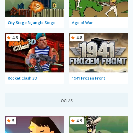
City Siege 3: Jungle Siege
Age of War
4.3
4.8
Rocket Clash 3D
1941 Frozen Front
OGLAS
5
4.9