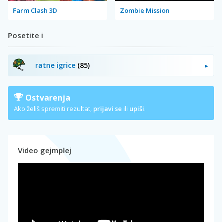
Farm Clash 3D
Zombie Mission
Posetite i
ratne igrice
(85)
Ostvarenja
Ako želiš spremiti rezultat,
prijavi se
ili
upiši
.
Video gejmplej