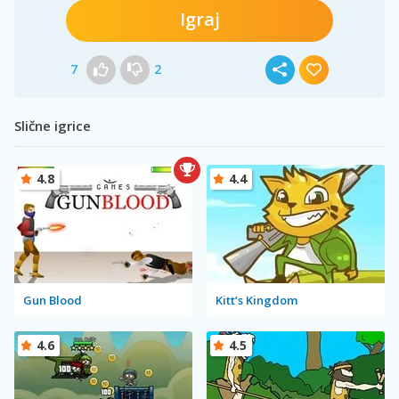
Igraj
7
2
Slične igrice
4.8
4.4
Gun Blood
Kitt’s Kingdom
4.6
4.5