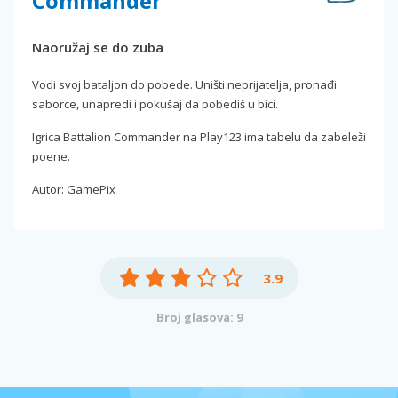
Commander
Naoružaj se do zuba
Vodi svoj bataljon do pobede. Uništi neprijatelja, pronađi
saborce, unapredi i pokušaj da pobediš u bici.
Igrica Battalion Commander na Play123 ima tabelu da zabeleži
poene.
Autor: GamePix
3.9
Broj glasova: 9