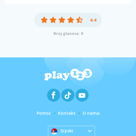
4.4
Broj glasova: 9
Pomoć
Kontakt
O nama
Srpski