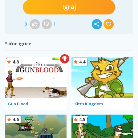
Igraj
8
1
Slične igrice
4.8
4.4
Gun Blood
Kitt’s Kingdom
4.6
4.5