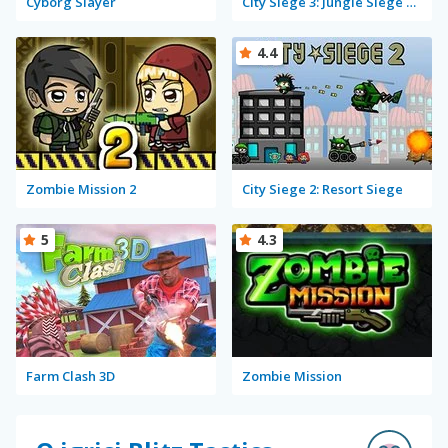
Cyborg Slayer
City Siege 3: Jungle Siege Fubar Level Pack
4.4
Zombie Mission 2
City Siege 2: Resort Siege
5
4.3
Farm Clash 3D
Zombie Mission