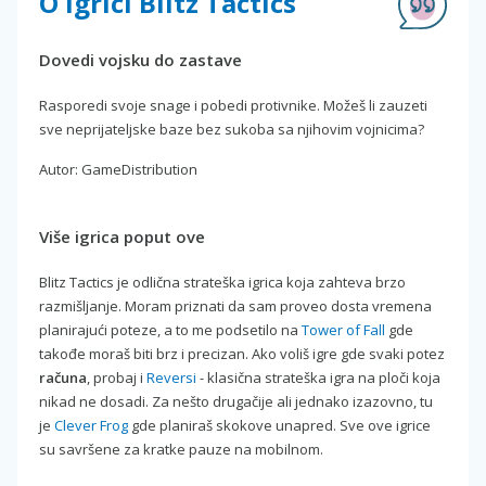
O igrici Blitz Tactics
Dovedi vojsku do zastave
Rasporedi svoje snage i pobedi protivnike. Možeš li zauzeti
sve neprijateljske baze bez sukoba sa njihovim vojnicima?
Autor: GameDistribution
Više igrica poput ove
Blitz Tactics je odlična strateška igrica koja zahteva brzo
razmišljanje. Moram priznati da sam proveo dosta vremena
planirajući poteze, a to me podsetilo na
Tower of Fall
gde
takođe moraš biti brz i precizan. Ako voliš igre gde svaki potez
računa
, probaj i
Reversi
- klasična strateška igra na ploči koja
nikad ne dosadi. Za nešto drugačije ali jednako izazovno, tu
je
Clever Frog
gde planiraš skokove unapred. Sve ove igrice
su savršene za kratke pauze na mobilnom.