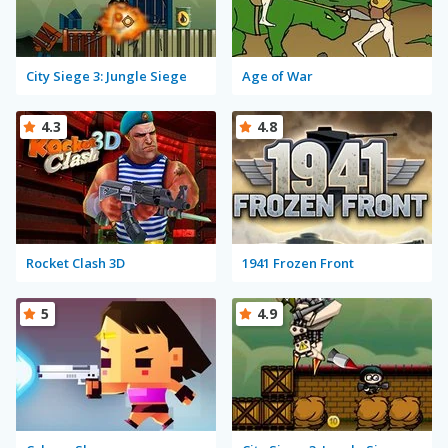
City Siege 3: Jungle Siege
Age of War
4.3
4.8
Rocket Clash 3D
1941 Frozen Front
5
4.9