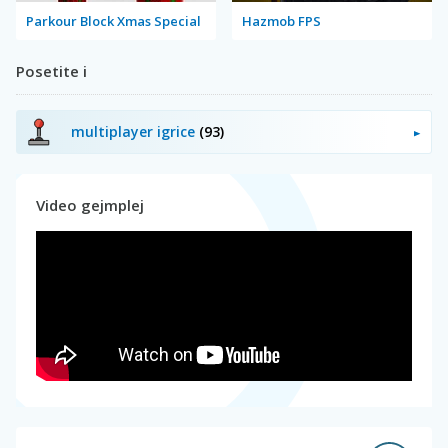
Parkour Block Xmas Special
Hazmob FPS
Posetite i
multiplayer igrice
(93)
Video gejmplej