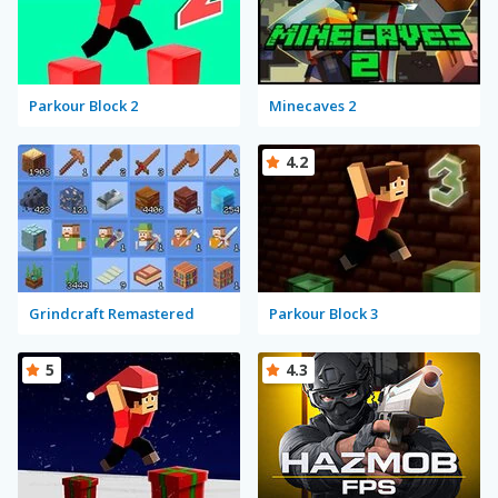
Parkour Block 2
Minecaves 2
4.2
Grindcraft Remastered
Parkour Block 3
5
4.3