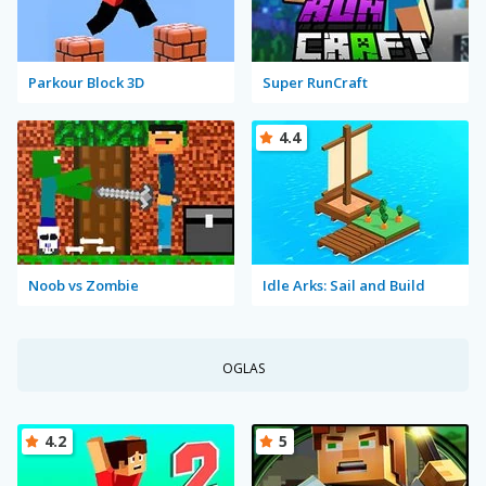
Parkour Block 3D
Super RunCraft
4.4
Noob vs Zombie
Idle Arks: Sail and Build
OGLAS
4.2
5