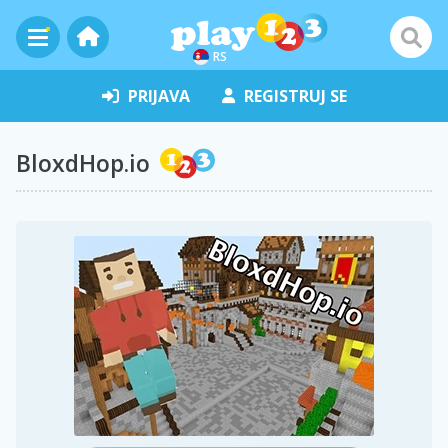
RS
PRIJAVA
REGISTRUJ SE
BloxdHop.io