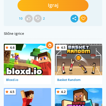
Igraj
10
2
Slične igrice
4.6
4.5
Bloxd.io
Basket Random
4.5
4.2