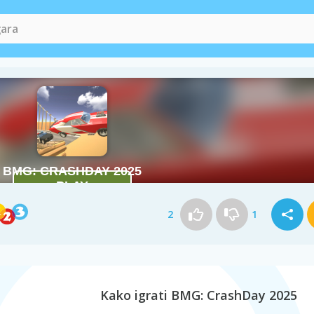
2
1
Kako igrati BMG: CrashDay 2025