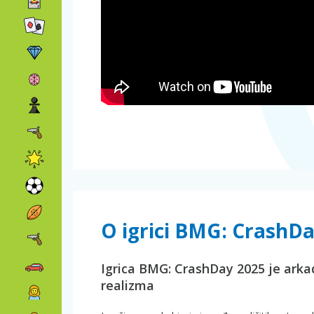
O igrici BMG: CrashD
Igrica BMG: CrashDay 2025 je arkad
realizma