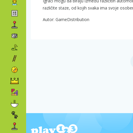
Igrači mogu da biraju između različitih automobi
različite staze, od kojih svaka ima svoje osobeno
Autor: GameDistribution