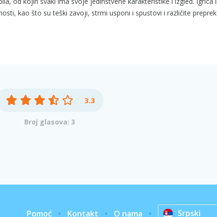
la, od kojih svaki ima svoje jedinstvene karakteristike i izgled. Igrica
sti, kao što su teški zavoji, strmi usponi i spustovi i različite preprek
3.3
Broj glasova: 3
Srpski
Pomoć
Kontakt
O nama