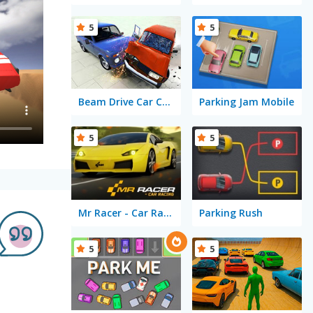
5
5
Beam Drive Car Crash Test Simulator
Parking Jam Mobile
5
5
Mr Racer - Car Racing
Parking Rush
5
5