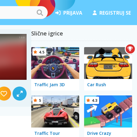
PRIJAVA
REGISTRUJ SE
Slične igrice
4.5
Traffic Jam 3D
Car Rush
5
4.3
Traffic Tour
Drive Crazy