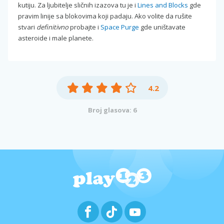
kutiju. Za ljubitelje sličnih izazova tu je i
Lines and Blocks
gde
pravim linije sa blokovima koji padaju. Ako volite da rušite
stvari
definitivno
probajte i
Space Purge
gde uništavate
asteroide i male planete.
4.2
Broj glasova: 6