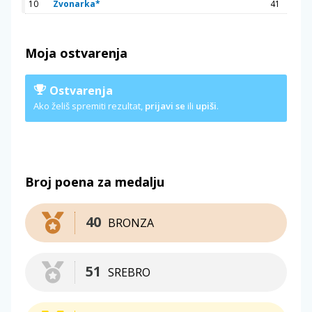
10
Zvonarka*
41
Moja ostvarenja
Ostvarenja
Ako želiš spremiti rezultat,
prijavi se
ili
upiši
.
Broj poena za medalju
40
BRONZA
51
SREBRO