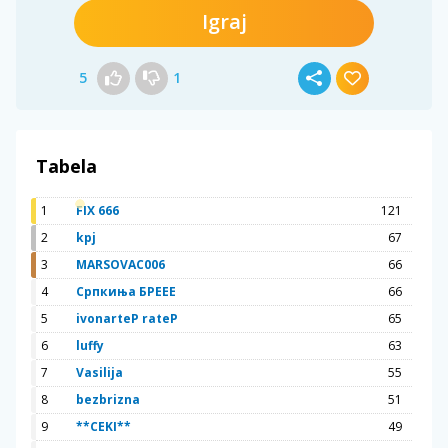
Igraj
5
1
Tabela
1
FIX 666
121
2
kpj
67
3
MARSOVAC006
66
4
Српкиња БРЕЕЕ
66
5
ivonarteP rateP
65
6
luffy
63
7
Vasilija
55
8
bezbrizna
51
9
**CEKI**
49