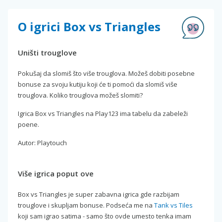
O igrici Box vs Triangles
Uništi trouglove
Pokušaj da slomiš što više trouglova. Možeš dobiti posebne
bonuse za svoju kutiju koji će ti pomoći da slomiš više
trouglova. Koliko trouglova možeš slomiti?
Igrica Box vs Triangles na Play123 ima tabelu da zabeleži
poene.
Autor: Playtouch
Više igrica poput ove
Box vs Triangles je super zabavna igrica gde razbijam
trouglove i skupljam bonuse. Podseća me na
Tank vs Tiles
koji sam igrao satima - samo što ovde umesto tenka imam