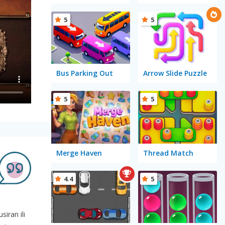
5
5
Bus Parking Out
Arrow Slide Puzzle
5
5
Merge Haven
Thread Match
4.4
5
siran ili