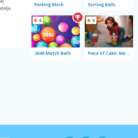
aj
Parking Block
Sorting Balls
itelje
5
5
2048 Match Balls
Piece of Cake: Merge and Bake