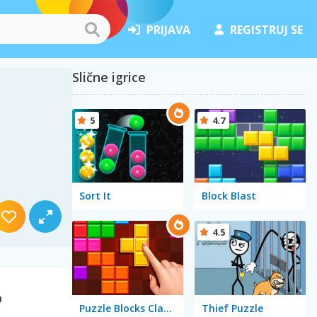
PRIJAVA
REGISTRUJ SE
Slične igrice
5
4.7
Sort It
Block Blast
4.5
p
Puzzle Blocks Classic
Thief Puzzle