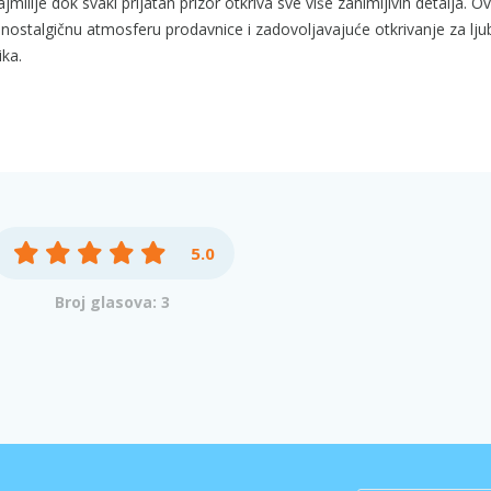
milije dok svaki prijatan prizor otkriva sve više zanimljivih detalja. Ov
 nostalgičnu atmosferu prodavnice i zadovoljavajuće otkrivanje za ljub
ika.
5.0
Broj glasova: 3