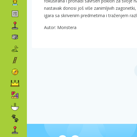
fokusirana i pronađi savršen poklon za svoje naj
nastavak donosi još više zanimljivih zagonetki,
igara sa skrivenim predmetima i traženjem razl
Autor: Monstera