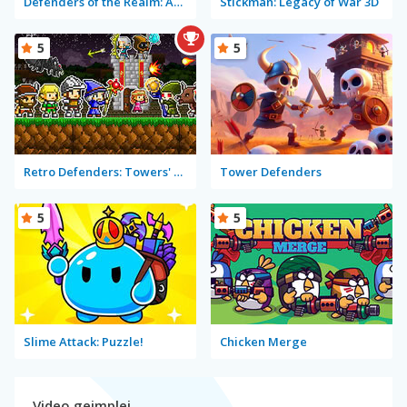
Defenders of the Realm: An Epic War!
Stickman: Legacy of War 3D
5
5
Retro Defenders: Towers' War
Tower Defenders
5
5
Slime Attack: Puzzle!
Chicken Merge
Video gejmplej