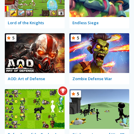
Lord of the Knights
Endless Siege
5
5
AOD: Art of Defense
Zombie Defense War
5