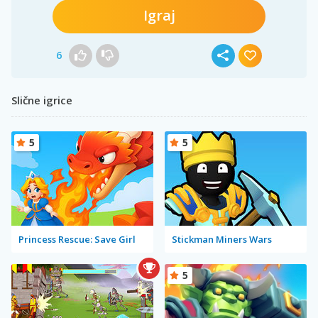
Igraj
6
Slične igrice
5
5
Princess Rescue: Save Girl
Stickman Miners Wars
5