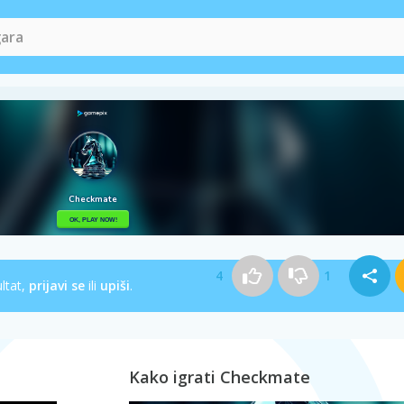
4
1
ultat,
prijavi se
ili
upiši
.
Kako igrati Checkmate