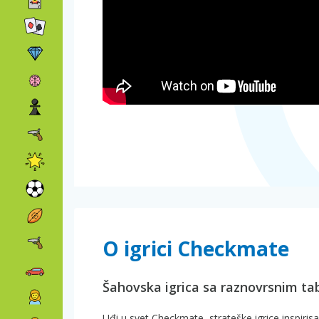
O igrici Checkmate
Šahovska igrica sa raznovrsnim ta
Uđi u svet Checkmate, strateške igrice inspiris