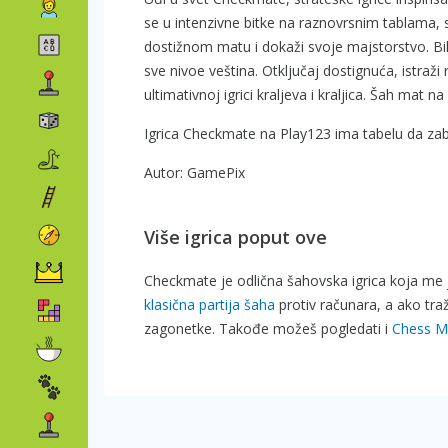
se u intenzivne bitke na raznovrsnim tablama, 
dostižnom matu i dokaži svoje majstorstvo. Bilo 
sve nivoe veština. Otključaj dostignuća, istraž
ultimativnoj igrici kraljeva i kraljica. Šah mat 
Igrica Checkmate na Play123 ima tabelu da zab
Autor: GamePix
Više igrica poput ove
Checkmate je odlična šahovska igrica koja me je
klasična partija šaha
protiv računara, a ako tra
zagonetke. Takođe možeš pogledati i
Chess M