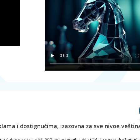
blama i dostignućima, izazovna za sve nivoe veštin
ane šahom koja sadrži 500 jedinstvenih tabla i 24 izazovna dostignuća.