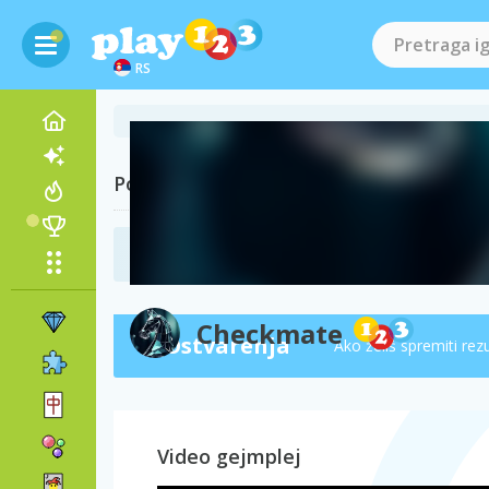
RS
Posetite i
Šah igrice
(19)
Checkmate
Ostvarenja
Ako želiš spremiti rez
Video gejmplej