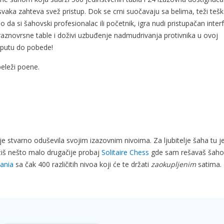
svaka zahteva svež pristup. Dok se crni suočavaju sa belima, teži teš
da si šahovski profesionalac ili početnik, igra nudi pristupačan inter
i raznovrsne table i doživi uzbuđenje nadmudrivanja protivnika u ovoj
na putu do pobede!
eleži poene.
 stvarno oduševila svojim izazovnim nivoima. Za ljubitelje šaha tu je
žiš nešto malo drugačije probaj
Solitaire Chess
gde sam rešavaš šaho
ania
sa čak 400 različitih nivoa koji će te držati
zaokupljenim
satima.