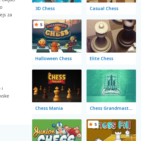
ko
3D Chess
Casual Chess
fejs za
5
Halloween Chess
Elite Chess
 i
vske
Chess Mania
Chess Grandmaster
5