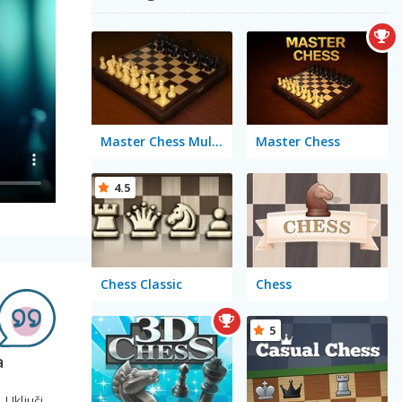
Master Chess Multiplayer
Master Chess
4.5
Chess Classic
Chess
5
a
 Uključi