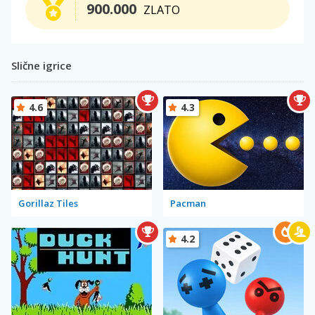
900.000
ZLATO
Slične igrice
4.6
4.3
Gorillaz Tiles
Pacman
4.2