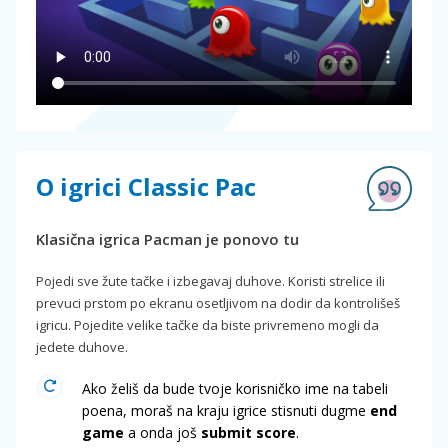
O igrici Classic Pac
Klasična igrica Pacman je ponovo tu
Pojedi sve žute tačke i izbegavaj duhove. Koristi strelice ili
prevuci prstom po ekranu osetljivom na dodir da kontrolišeš
igricu. Pojedite velike tačke da biste privremeno mogli da
jedete duhove.
Ako želiš da bude tvoje korisničko ime na tabeli
poena, moraš na kraju igrice stisnuti dugme
end
game
a onda još
submit score
.