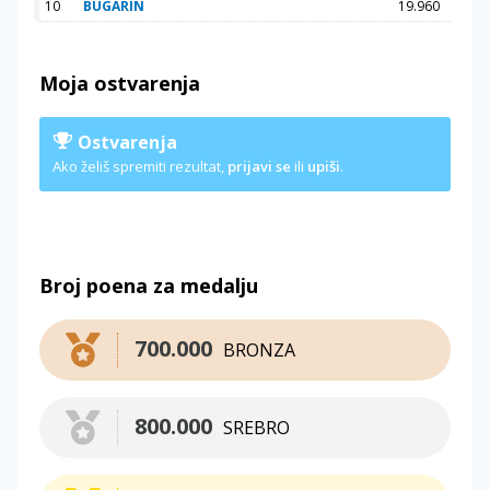
10
BUGARIN
19.960
Moja ostvarenja
Ostvarenja
Ako želiš spremiti rezultat,
prijavi se
ili
upiši
.
Broj poena za medalju
700.000
BRONZA
800.000
SREBRO