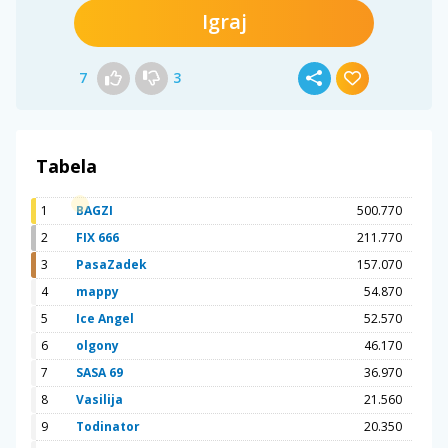
Igraj
7
3
Tabela
1
BAGZI
500.770
2
FIX 666
211.770
3
PasaZadek
157.070
4
mappy
54.870
5
Ice Angel
52.570
6
olgony
46.170
7
SASA 69
36.970
8
Vasilija
21.560
9
Todinator
20.350