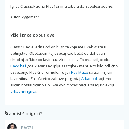
Igrica Classic Pac na Play123 ima tabelu da zabeleži poene.
Autor: Zygomatic
Više igrica poput ove
Classic Pac je jedna od onih igrica koje me uvek vrate u
detinjstvo. Obožavam taj osećaj kad bežiš od duhova i
skupljaj tačkice po lavirintu. Ako ti se sviđa ovaj stil, probaj
Pac-Chef
gde kuvar sakuplja sastojke - meni je to bilo
odlično
osveženje klasične formule. Tu je i
Pac Maze
sa zanimljivim
lavirintima. Za još retro zabave pogledaj
Arkanoid
koji ima
sličan nostalgičan vajb. Sve ovo možeš naći u našoj kolekciji
arkadnih igrica
.
Šta misliš o igrici?
BAGZI