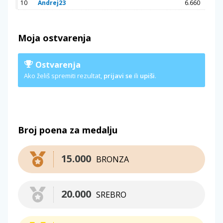
10
Andrej23
6.660
Moja ostvarenja
Ostvarenja
Ako želiš spremiti rezultat,
prijavi se
ili
upiši
.
Broj poena za medalju
15.000
BRONZA
20.000
SREBRO