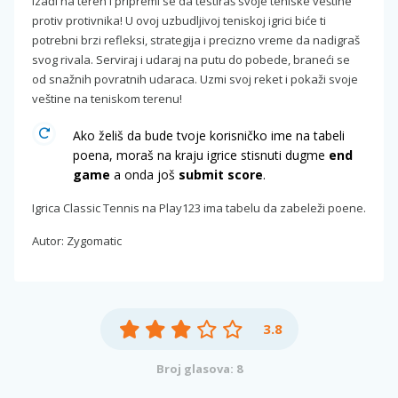
Izađi na teren i pripremi se da testiraš svoje teniske veštine
protiv protivnika! U ovoj uzbudljivoj teniskoj igrici biće ti
potrebni brzi refleksi, strategija i precizno vreme da nadigraš
svog rivala. Serviraj i udaraj na putu do pobede, braneći se
od snažnih povratnih udaraca. Uzmi svoj reket i pokaži svoje
veštine na teniskom terenu!
Ako želiš da bude tvoje korisničko ime na tabeli
poena, moraš na kraju igrice stisnuti dugme
end
game
a onda još
submit score
.
Igrica Classic Tennis na Play123 ima tabelu da zabeleži poene.
Autor: Zygomatic
3.8
Broj glasova: 8