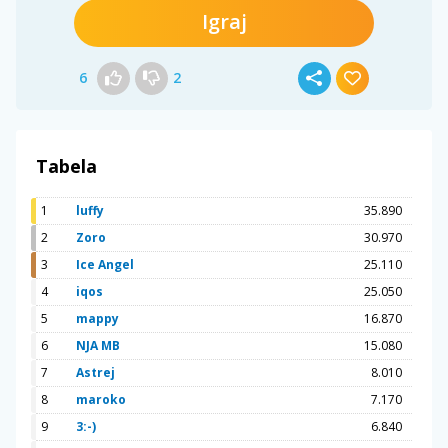
Igraj
6
2
Tabela
1
luffy
35.890
2
Zoro
30.970
3
Ice Angel
25.110
4
iqos
25.050
5
mappy
16.870
6
NJA MB
15.080
7
Astrej
8.010
8
maroko
7.170
9
3:-)
6.840