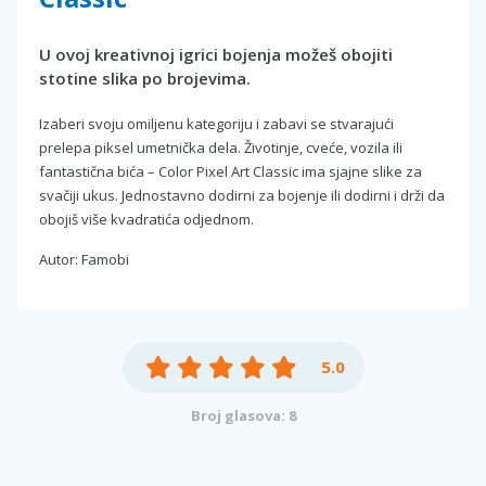
U ovoj kreativnoj igrici bojenja možeš obojiti
stotine slika po brojevima.
Izaberi svoju omiljenu kategoriju i zabavi se stvarajući
prelepa piksel umetnička dela. Životinje, cveće, vozila ili
fantastična bića – Color Pixel Art Classic ima sjajne slike za
svačiji ukus. Jednostavno dodirni za bojenje ili dodirni i drži da
obojiš više kvadratića odjednom.
Autor: Famobi
5.0
Broj glasova: 8