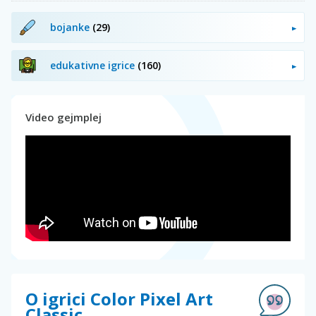
bojanke
(29)
edukativne igrice
(160)
Video gejmplej
O igrici Color Pixel Art
Classic