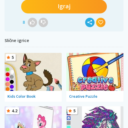
Igraj
8
Slične igrice
5
Kids Color Book
Creative Puzzle
4.2
5