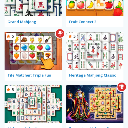
Grand Mahjong
Fruit Connect 3
5
5
Tile Matcher: Triple Fun
Heritage Mahjong Classic
5