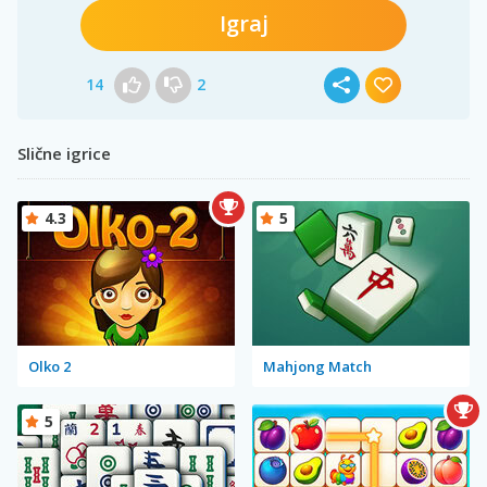
Igraj
14
2
Slične igrice
4.3
5
Olko 2
Mahjong Match
5