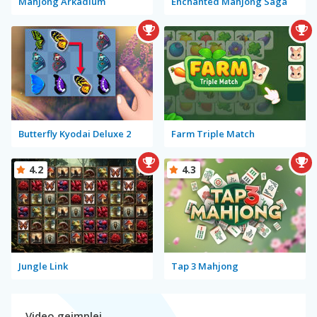
Mahjong Arkadium
Enchanted Mahjong Saga
Butterfly Kyodai Deluxe 2
Farm Triple Match
4.2
4.3
Jungle Link
Tap 3 Mahjong
Video gejmplej