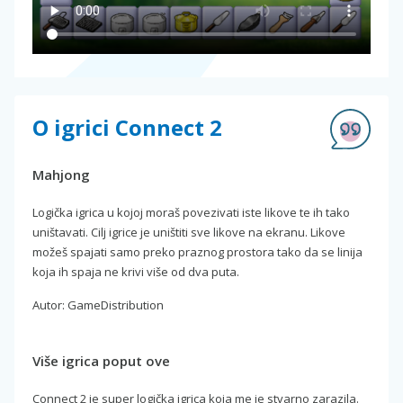
O igrici Connect 2
Mahjong
Logička igrica u kojoj moraš povezivati iste likove te ih tako
uništavati. Cilj igrice je uništiti sve likove na ekranu. Likove
možeš spajati samo preko praznog prostora tako da se linija
koja ih spaja ne krivi više od dva puta.
Autor: GameDistribution
Više igrica poput ove
Connect 2 je super logička igrica koja me je stvarno zarazila.