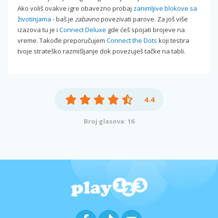
Ako voliš ovakve igre obavezno probaj
zanimljive blokove sa
životinjama
- baš je
zabavno
povezivati parove. Za još više
izazova tu je i
Connect Deluxe
gde ćeš spojati brojeve na
vreme. Takođe preporučujem
Connect the Dots
koji testira
tvoje strateško razmišljanje dok povezuješ tačke na tabli.
4.4
Broj glasova: 16