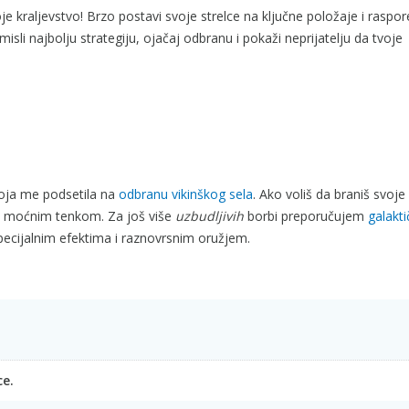
e kraljevstvo! Brzo postavi svoje strelce na ključne položaje i raspor
misli najbolju strategiju, ojačaj odbranu i pokaži neprijatelju da tvoje
koja me podsetila na
odbranu vikinškog sela
. Ako voliš da braniš svoje
š moćnim tenkom. Za još više
uzbudljivih
borbi preporučujem
galakti
ecijalnim efektima i raznovrsnim oružjem.
ce.