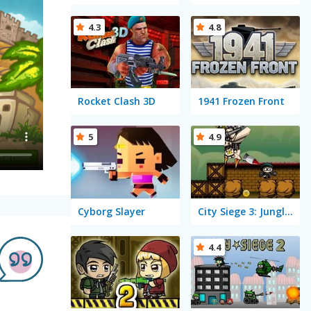
4.3
4.8
Rocket Clash 3D
1941 Frozen Front
5
4.9
Cyborg Slayer
City Siege 3: Jungle Siege Fubar Level Pack
4.4