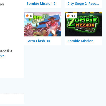
Zombie Mission 2
City Siege 2: Resort Siege
edi
5
4.3
Farm Clash 3D
Zombie Mission
 uporište
čke