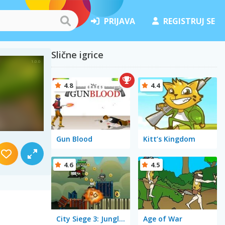
PRIJAVA
REGISTRUJ SE
Slične igrice
4.8
4.4
Gun Blood
Kitt’s Kingdom
4.6
4.5
City Siege 3: Jungle Siege
Age of War