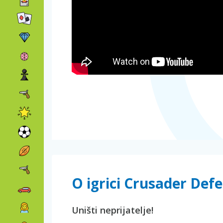
O igrici Crusader Def
Uništi neprijatelje!