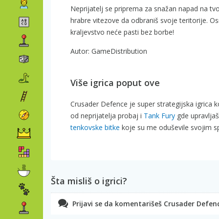
Neprijatelj se priprema za snažan napad na tvoj
hrabre vitezove da odbraniš svoje teritorije. Os
kraljevstvo neće pasti bez borbe!
Autor: GameDistribution
Više igrica poput ove
Crusader Defence je super strategijska igrica 
od neprijatelja probaj i
Tank Fury
gde upravlja
tenkovske bitke
koje su me oduševile svojim sp
Šta misliš o igrici?
Prijavi se da komentarišeš Crusader Defen