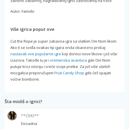
zavisno zabavnoj, nagrađivanoj igrici zasnovanoj na fizici!
Autor: Famobi
Više igrica poput ove
Cut the Rope je super zabavna igra sa slatkim Om Nom likom.
Ako ti se sviđa ovakav tip igara onda obavezno probaj
nastavak ove popularne igre
koji donosi nove likove i još više
izazova. Takođe tu je i
vremenska avantura
gde Om Nom
putuje kroz istoriju i sreće svoje pretke. Za još više
slatkih
mozgalica preporučujem
Fruit Candy Shop
gde ćeš spajati
voćne bombone.
Šta misliš o igrici?
**CEKI**
Dosadna