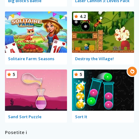
Big Block's Battle
Laser Cannon 3: Levels Pack
4.2
Solitaire Farm: Seasons
Destroy the Village!
5
5
Sand Sort Puzzle
Sort It
Posetite i