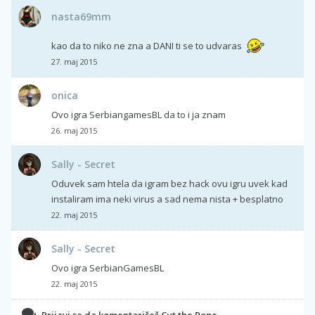
nasta69mm
kao da to niko ne zna a DANI ti se to udvaras
27. maj 2015
onica
Ovo igra SerbiangamesBL da to i ja znam
26. maj 2015
Sally - Secret
Oduvek sam htela da igram bez hack ovu igru uvek kad
instaliram ima neki virus a sad nema nista + besplatno
22. maj 2015
Sally - Secret
Ovo igra SerbianGamesBL
22. maj 2015