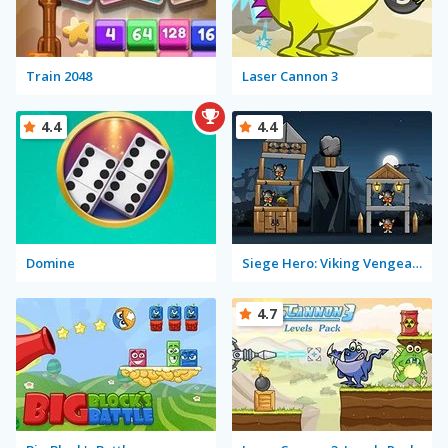
Train 2048
Laser Cannon 3
4.4
4.4
Domine
Siege Hero: Viking Vengeance
4.7