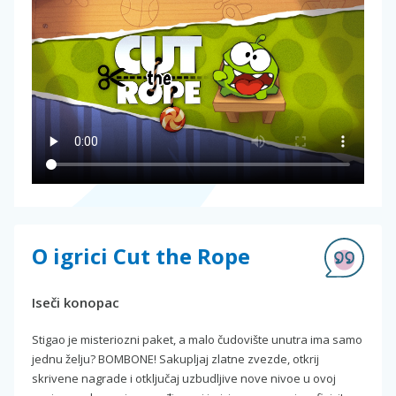
O igrici Cut the Rope
Iseči konopac
Stigao je misteriozni paket, a malo čudovište unutra ima samo
jednu želju? BOMBONE! Sakupljaj zlatne zvezde, otkrij
skrivene nagrade i otključaj uzbudljive nove nivoe u ovoj