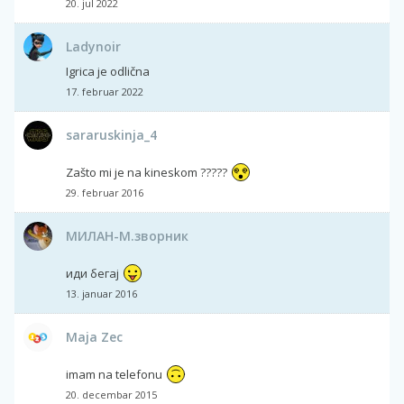
20. jul 2022
Ladynoir
Igrica je odlična
17. februar 2022
sararuskinja_4
Zašto mi je na kineskom ?????
29. februar 2016
МИЛАН-М.зворник
иди бегај
13. januar 2016
Maja Zec
imam na telefonu
20. decembar 2015