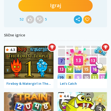
Igraj
52
5
Slične igrice
4.3
Fireboy & Watergirl in The Forest Temple
Let's Catch
4.4