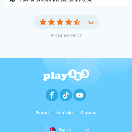
Prijavi se da komentarišeš Cut the Rope.
4.6
Broj glasova: 57
Pomoć
Kontakt
O nama
Srpski