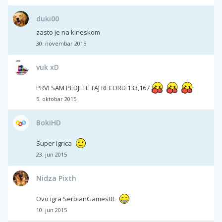
duki00
zasto je na kineskom
30. novembar 2015
vuk xD
PRVI SAM PEDJI TE TAJ RECORD 133,167
5. oktobar 2015
BokiHD
Super Igrica
23. jun 2015
Nidza Pixth
Ovo igra SerbianGamesBL
10. jun 2015