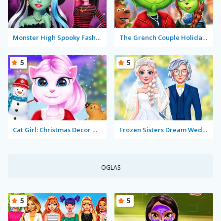
Monster High Spooky Fashion
The Grench Couple Holiday Dress Up
5
5
Cat Girl: Christmas Decor Game
Frozen Sisters Dream Wedding
OGLAS
5
5