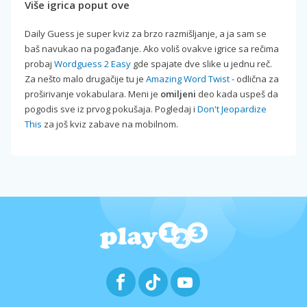
Više igrica poput ove
Daily Guess je super kviz za brzo razmišljanje, a ja sam se
baš navukao na pogađanje. Ako voliš ovakve igrice sa rečima
probaj
Wordguess 2 Easy
gde spajate dve slike u jednu reč.
Za nešto malo drugačije tu je
Amazing Word Twist
- odlična za
proširivanje vokabulara. Meni je
omiljeni
deo kada uspeš da
pogodis sve iz prvog pokušaja. Pogledaj i
Don't Jeopardize
This
za još kviz zabave na mobilnom.