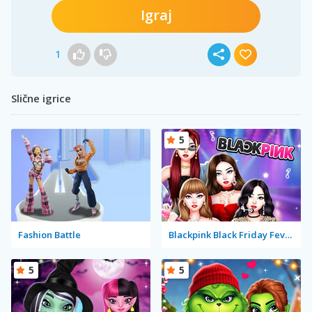
Igraj
1
Slične igrice
5
Fashion Battle
Blackpink Black Friday Fever
5
5