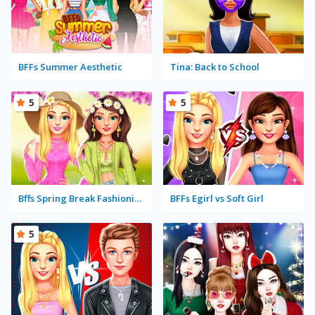
BFFs Summer Aesthetic
Tina: Back to School
5
5
Bffs Spring Break Fashionista
BFFs Egirl vs Soft Girl
5