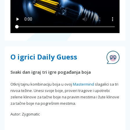
O igrici Daily Guess
Svaki dan igraj tri igre pogađanja boja
Otkrij tajnu kombinaciju boja u ovoj
Mastermind
slagalici sa tri
nivoa težine. Unesi svoje boje, proveri tragove i upotrebi
zelene klinove za tačne boje na pravim mestima i žute klinove
za tačne boje na pogrešnim mestima.
Autor: Zygomatic