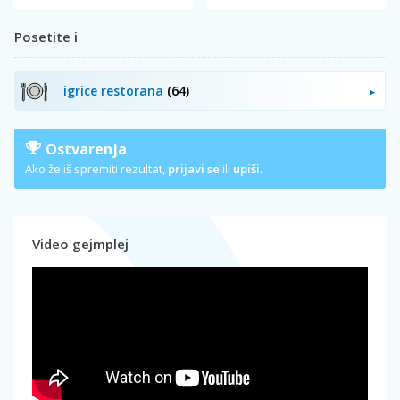
Posetite i
igrice restorana
(64)
Ostvarenja
Ako želiš spremiti rezultat,
prijavi se
ili
upiši
.
Video gejmplej