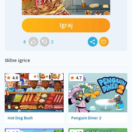
Igraj
8
2
Slične igrice
4.6
4.7
Hot Dog Bush
Penguin Diner 2