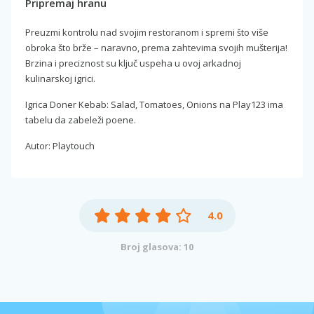
Pripremaj hranu
Preuzmi kontrolu nad svojim restoranom i spremi što više
obroka što brže – naravno, prema zahtevima svojih mušterija!
Brzina i preciznost su ključ uspeha u ovoj arkadnoj
kulinarskoj igrici.
Igrica Doner Kebab: Salad, Tomatoes, Onions na Play123 ima
tabelu da zabeleži poene.
Autor: Playtouch
4.0
Broj glasova: 10