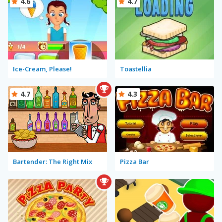
4.6
4.7
Ice-Cream, Please!
Toastellia
4.7
4.3
Bartender: The Right Mix
Pizza Bar