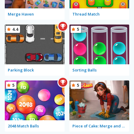
Merge Haven
Thread Match
4.4
5
Parking Block
Sorting Balls
5
5
2048 Match Balls
Piece of Cake: Merge and Bake