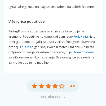
Igrica Falling Fruits na Play123 ima tabelu da zabeleži poene.
Više igrica poput ove
Falling Fruits je super zabavna igrica za brzo ubijanje
vremena. Podseti me na dane kad sam igrao
Fruit Ninja
- ista
energija, samo drugačiji stil. Ako voliš voćne igrice, obavezno
probaj i
Fruit Pulp
gde spajš voće u match3 fazonu. Za nešto
potpuno drugačije ali jednako zarazno, tu je
Three Chickens
sa sličnom mehanikom spajanja. Sve ove igrice su
savršene
za kratke pauze na mobilnom.
4.0
Broj glasova: 10