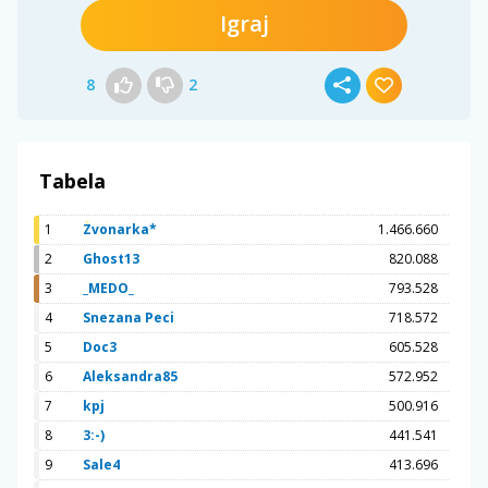
Igraj
8
2
Tabela
1
Zvonarka*
1.466.660
2
Ghost13
820.088
3
_MEDO_
793.528
4
Snezana Peci
718.572
5
Doc3
605.528
6
Aleksandra85
572.952
7
kpj
500.916
8
3:-)
441.541
9
Sale4
413.696