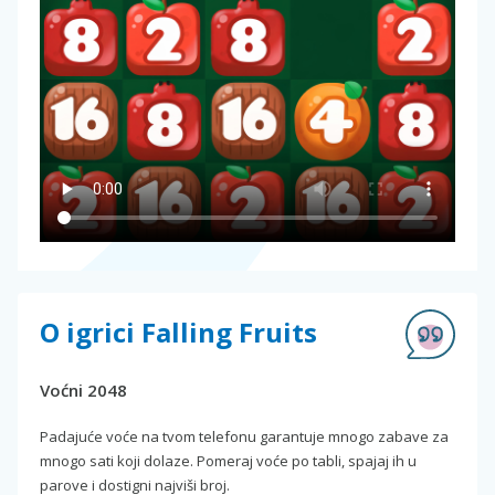
O igrici Falling Fruits
Voćni 2048
Padajuće voće na tvom telefonu garantuje mnogo zabave za
mnogo sati koji dolaze. Pomeraj voće po tabli, spajaj ih u
parove i dostigni najviši broj.