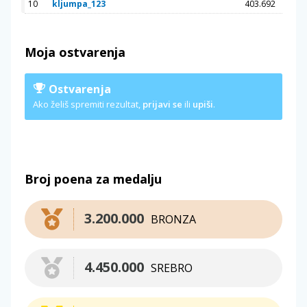
10
kljumpa_123
403.692
Moja ostvarenja
Ostvarenja
Ako želiš spremiti rezultat,
prijavi se
ili
upiši
.
Broj poena za medalju
3.200.000
BRONZA
4.450.000
SREBRO