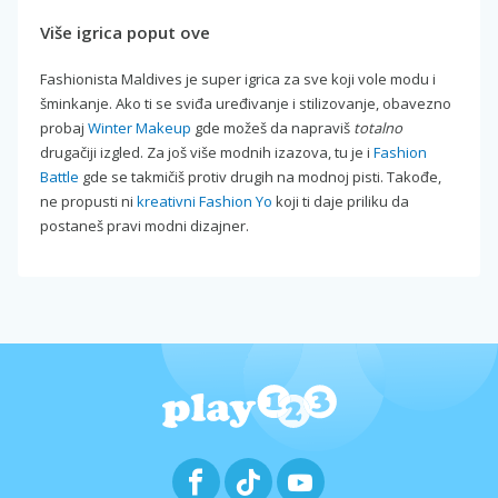
Više igrica poput ove
Fashionista Maldives je super igrica za sve koji vole modu i
šminkanje. Ako ti se sviđa uređivanje i stilizovanje, obavezno
probaj
Winter Makeup
gde možeš da napraviš
totalno
drugačiji izgled. Za još više modnih izazova, tu je i
Fashion
Battle
gde se takmičiš protiv drugih na modnoj pisti. Takođe,
ne propusti ni
kreativni Fashion Yo
koji ti daje priliku da
postaneš pravi modni dizajner.