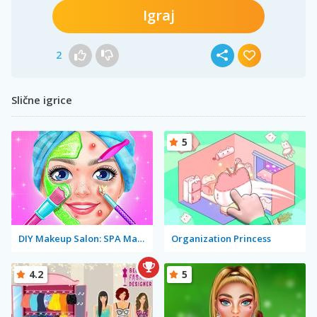
Igraj
2
Slične igrice
5
DIY Makeup Salon: SPA Makeover Studio
Organization Princess
4.2
5