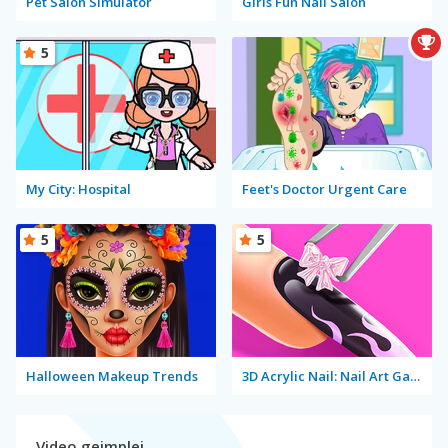
Pet Salon Simulator
Girls Fun Nail Salon
5
My City: Hospital
Feet's Doctor Urgent Care
5
5
Halloween Makeup Trends
3D Acrylic Nail: Nail Art Game
Video gejmplej