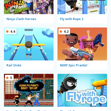
Ninja Clash Heroes
Fly with Rope 2
4.4
4.2
Rail Slide
NERF Epic Pranks!
5