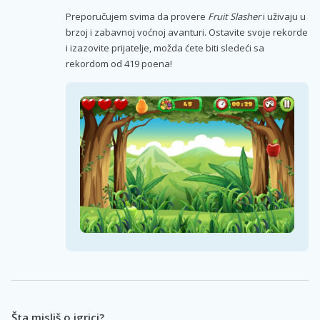
Preporučujem svima da provere
Fruit Slasher
i uživaju u
brzoj i zabavnoj voćnoj avanturi. Ostavite svoje rekorde
i izazovite prijatelje, možda ćete biti sledeći sa
rekordom od 419 poena!
Šta misliš o igrici?