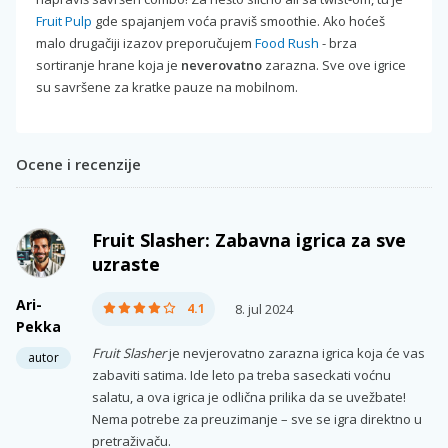
Fruit Pulp
gde spajanjem voća praviš smoothie. Ako hoćeš
malo drugačiji izazov preporučujem
Food Rush
- brza
sortiranje hrane koja je
neverovatno
zarazna. Sve ove igrice
su savršene za kratke pauze na mobilnom.
Ocene i recenzije
Fruit Slasher: Zabavna igrica za sve
uzraste
Ari-
4.1
8. jul 2024
Pekka
Fruit Slasher
je nevjerovatno zarazna igrica koja će vas
autor
zabaviti satima. Ide leto pa treba saseckati voćnu
salatu, a ova igrica je odlična prilika da se uvežbate!
Nema potrebe za preuzimanje – sve se igra direktno u
pretraživaču.