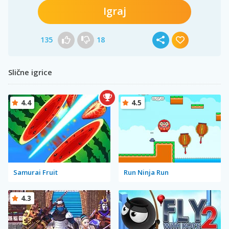
Igraj
135
18
Slične igrice
4.4
4.5
Samurai Fruit
Run Ninja Run
4.3