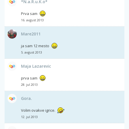
*N.a.R.u.K.o*
Prva sam
16. avgust 2013
Mare2011
ja sam 12 mesto
5. avgust 2013
Maja Lazarevic
prva sam
28. jul 2013
Gora.
Volim ovakve igrice.
12. jul 2013