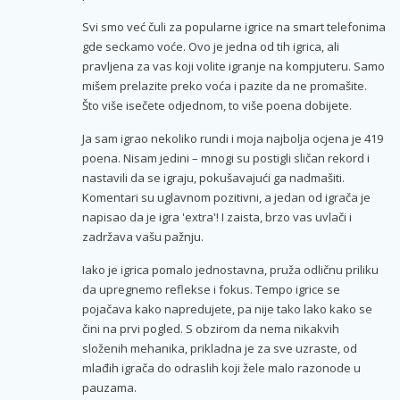
Svi smo već čuli za popularne igrice na smart telefonima
gde seckamo voće. Ovo je jedna od tih igrica, ali
pravljena za vas koji volite igranje na kompjuteru. Samo
mišem prelazite preko voća i pazite da ne promašite.
Što više isečete odjednom, to više poena dobijete.
Ja sam igrao nekoliko rundi i moja najbolja ocjena je 419
poena. Nisam jedini – mnogi su postigli sličan rekord i
nastavili da se igraju, pokušavajući ga nadmašiti.
Komentari su uglavnom pozitivni, a jedan od igrača je
napisao da je igra 'extra'! I zaista, brzo vas uvlači i
zadržava vašu pažnju.
Iako je igrica pomalo jednostavna, pruža odličnu priliku
da upregnemo reflekse i fokus. Tempo igrice se
pojačava kako napredujete, pa nije tako lako kako se
čini na prvi pogled. S obzirom da nema nikakvih
složenih mehanika, prikladna je za sve uzraste, od
mlađih igrača do odraslih koji žele malo razonode u
pauzama.