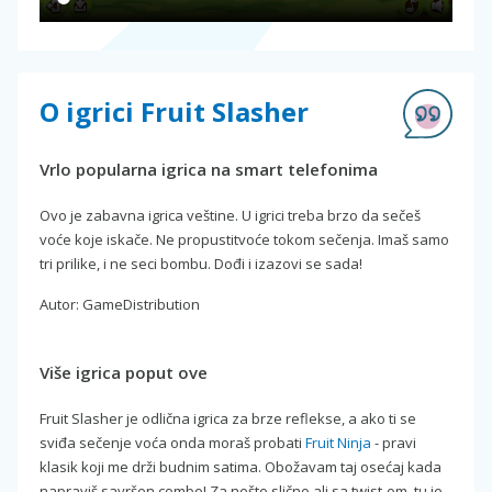
O igrici Fruit Slasher
Vrlo popularna igrica na smart telefonima
Ovo je zabavna igrica veštine. U igrici treba brzo da sečeš
voće koje iskače. Ne propustitvoće tokom sečenja. Imaš samo
tri prilike, i ne seci bombu. Dođi i izazovi se sada!
Autor: GameDistribution
Više igrica poput ove
Fruit Slasher je odlična igrica za brze reflekse, a ako ti se
sviđa sečenje voća onda moraš probati
Fruit Ninja
- pravi
klasik koji me drži budnim satima. Obožavam taj osećaj kada
napraviš savršen combo! Za nešto slično ali sa twist-om, tu je