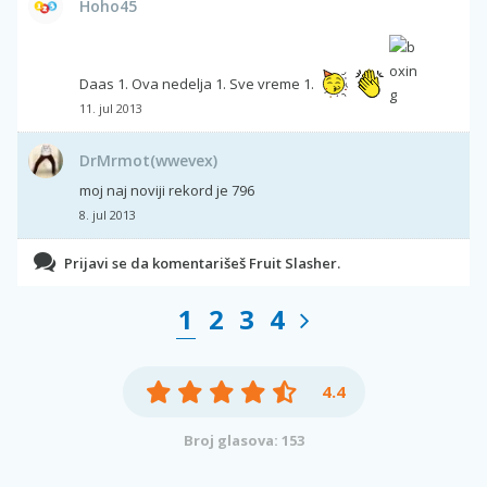
Hoho45
Daas 1. Ova nedelja 1. Sve vreme 1.
11. jul 2013
DrMrmot(wwevex)
moj naj noviji rekord je 796
8. jul 2013
Prijavi se da komentarišeš Fruit Slasher.
1
2
3
4
4.4
Broj glasova: 153