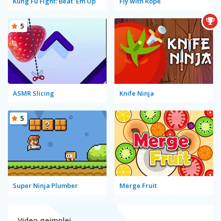
Kung Fu Fight: Beat 'Em Up
Fly with Rope
5
ASMR Slicing
Knife Ninja
5
Super Ninja Plumber
Merge Fruit
Video gejmplej