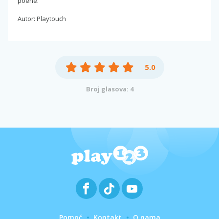
poene.
Autor: Playtouch
5.0
Broj glasova: 4
Pomoć
Kontakt
O nama