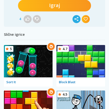
Igraj
4
Slične igrice
5
4.7
Sort It
Block Blast
4.5