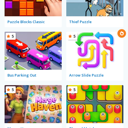
Puzzle Blocks Classic
Thief Puzzle
5
5
Bus Parking Out
Arrow Slide Puzzle
5
5