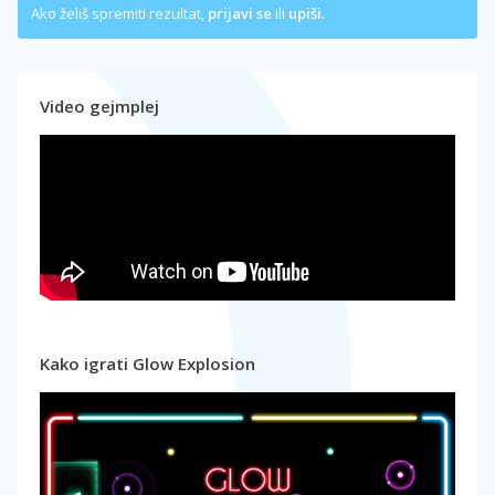
Ako želiš spremiti rezultat,
prijavi se
ili
upiši
.
Video gejmplej
Kako igrati Glow Explosion