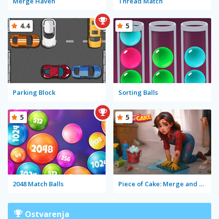
Merge Haven
Thread Match
4.4
5
Parking Block
Sorting Balls
5
5
2048 Match Balls
Piece of Cake: Merge and Bake
Ostvarenja