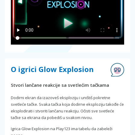
O igrici Glow Explosion
Stvori lančane reakcije sa svetlećim tačkama
Dodirni ekran da izazoveš eksploziju i uništiš pokretne
svetleće tačke. Svaka tačka koja dodirne eksploziju takođe će
eksplodirati i stvoriti lančanu reakciju. Očisti sve svetleće
tačke sa ekrana da pobediš u svakom nivou.
Igrica Glow Explosion na Play123 ima tabelu da zabeleži