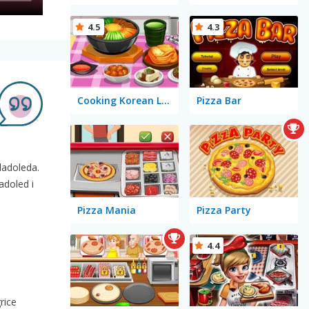
4.5
4.3
Cooking Korean Lesson
Pizza Bar
ladoleda.
adoled i
Pizza Mania
Pizza Party
4.4
rice