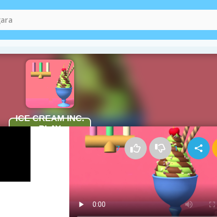
Kako igrati Ice Cream Inc.
7
1