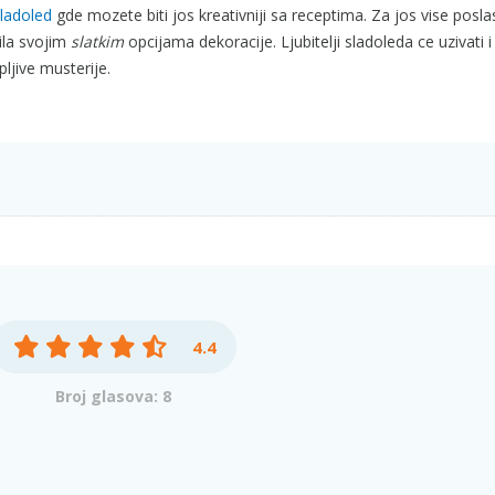
ladoled
gde mozete biti jos kreativniji sa receptima. Za jos vise posla
ila svojim
slatkim
opcijama dekoracije. Ljubitelji sladoleda ce uzivati 
ljive musterije.
4.4
Broj glasova: 8