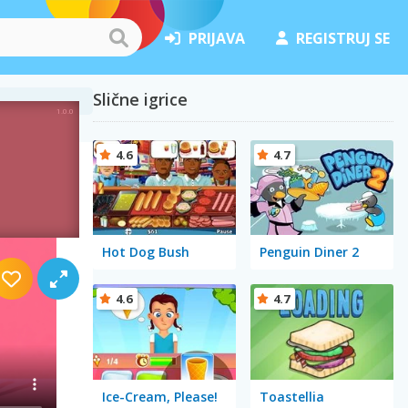
PRIJAVA
REGISTRUJ SE
Slične igrice
4.6
4.7
Hot Dog Bush
Penguin Diner 2
4.6
4.7
Ice-Cream, Please!
Toastellia