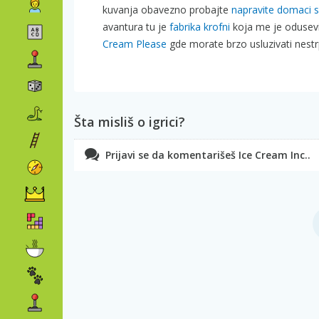
kuvanja obavezno probajte
napravite domaci s
avantura tu je
fabrika krofni
koja me je odusev
Cream Please
gde morate brzo usluzivati nestrp
Šta misliš o igrici?
Prijavi se da komentarišeš Ice Cream Inc..