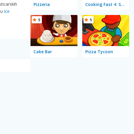
sticarskih
Pizzeria
Cooking Fast 4: Steak
i u
Ice
5
5
Cake Bar
Pizza Tycoon