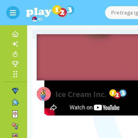
RS
Video gejmplej
Ice Cream Inc.