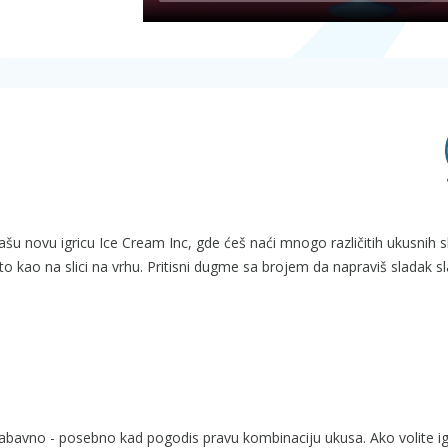
ašu novu igricu Ice Cream Inc, gde ćeš naći mnogo različitih ukusnih s
to kao na slici na vrhu. Pritisni dugme sa brojem da napraviš sladak sl
zabavno - posebno kad pogodis pravu kombinaciju ukusa. Ako volite ig