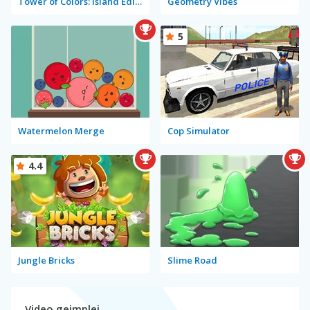
Tower of Colors: Island Edition
Geometry Vibes
5
Watermelon Merge
Cop Simulator
4.4
Jungle Bricks
Slime Road
Video gejmplej