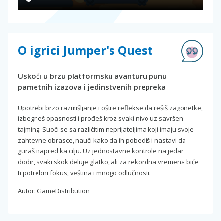
O igrici Jumper's Quest
Uskoči u brzu platformsku avanturu punu
pametnih izazova i jedinstvenih prepreka
Upotrebi brzo razmišljanje i oštre reflekse da rešiš zagonetke,
izbegneš opasnosti i prođeš kroz svaki nivo uz savršen
tajming. Suoči se sa različitim neprijateljima koji imaju svoje
zahtevne obrasce, nauči kako da ih pobediš i nastavi da
guraš napred ka cilju. Uz jednostavne kontrole na jedan
dodir, svaki skok deluje glatko, ali za rekordna vremena biće
ti potrebni fokus, veština i mnogo odlučnosti.
Autor: GameDistribution