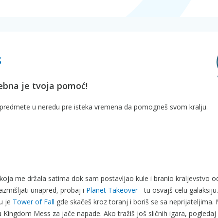
s
rebna je tvoja pomoć!
ne predmete u neredu pre isteka vremena da pomogneš svom kralju.
koja me držala satima dok sam postavljao kule i branio kraljevstvo o
azmišljati unapred, probaj i
Planet Takeover
- tu osvajš celu galaksiju
u je
Tower of Fall
gde skačeš kroz toranj i boriš se sa neprijateljima. 
Kingdom Mess za jače napade. Ako tražiš još sličnih igara, pogledaj