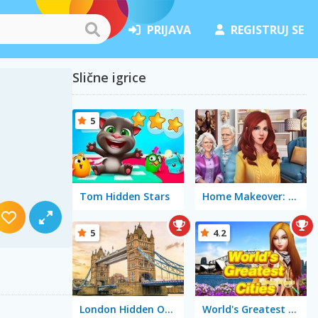
PRIJAVA
REGISTRUJ SE
Slične igrice
5
Tom Hidden Stars
Home Makeover: Hidden Object
5
4.2
London Hidden Objects
World's Greatest Cities: Hidden Objects