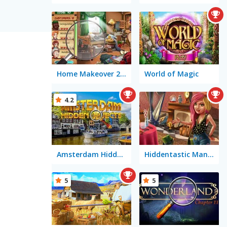
Home Makeover 2 Hidden Object
World of Magic
4.2
Amsterdam Hidden Objects
Hiddentastic Mansion
5
5