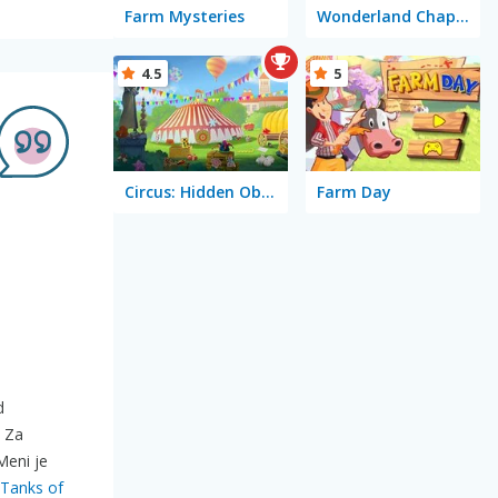
Farm Mysteries
Wonderland Chapter 11
4.5
5
Circus: Hidden Objects
Farm Day
d
. Za
Meni je
Tanks of