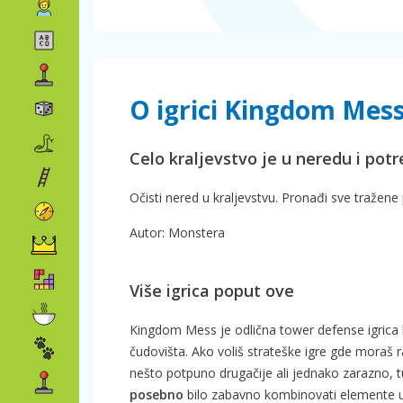
O igrici Kingdom Mes
Celo kraljevstvo je u neredu i pot
Očisti nered u kraljevstvu. Pronađi sve traže
Autor: Monstera
Više igrica poput ove
Kingdom Mess je odlična tower defense igrica 
čudovišta. Ako voliš strateške igre gde moraš r
nešto potpuno drugačije ali jednako zarazno, t
posebno
bilo zabavno kombinovati elemente u 