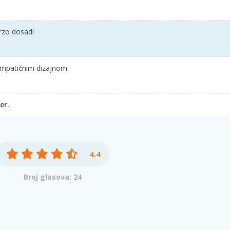
rzo dosadi
simpatičnim dizajnom
er.
4.4
Broj glasova: 24