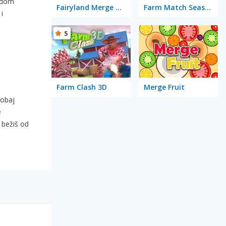
madom
Fairyland Merge & Magic
Farm Match Seasons
i
5
Farm Clash 3D
Merge Fruit
robaj
e
 bežiš od