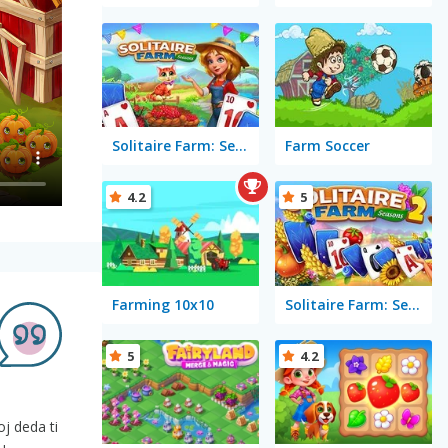
Solitaire Farm: Seasons
Farm Soccer
4.2
5
Farming 10x10
Solitaire Farm: Seasons 2
5
4.2
oj deda ti