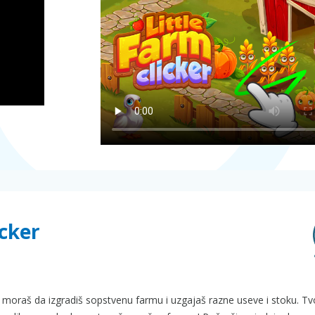
icker
oj moraš da izgradiš sopstvenu farmu i uzgajaš razne useve i stoku. Tv