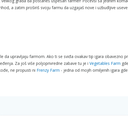
 iz velikog grada da postaneš uspešan farmer! Počevši sa jednim ko
ihod, a zatim proširiš svoju farmu da uzgajaš nove i uzbudljive useve 
 vole da upravljaju farmom. Ako ti se sviđa ovakav tip igara obavezno p
đenja. Za još više poljoprivredne zabave tu je i
Vegetables Farm
gd
ođe, ne propusti ni
Frenzy Farm
- jedna od mojih omiljenih igara gde