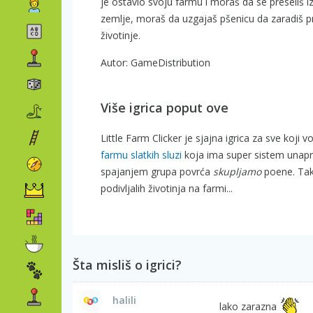
je ostavio svoju farmu i moraš da se preseliš
zemlje, moraš da uzgajaš pšenicu da zaradiš pr
životinje.
Autor: GameDistribution
Više igrica poput ove
Little Farm Clicker je sjajna igrica za sve koji
farmu slatkih sluzi
koja ima super sistem unapre
spajanjem grupa povrća
skupljamo
poene. Tak
podivljalih životinja na farmi...
Šta misliš o igrici?
halili
lako zarazna