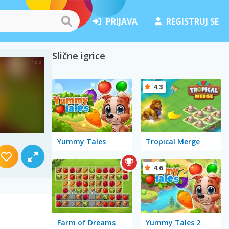
PRIJAVA
REGISTRUJ SE
Slične igrice
4.3
Yummy Tales
Tropical Merge
4.6
Farm of Dreams
Yummy Tales 2