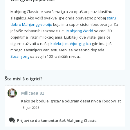
Mahjong Classic je savršena igra za opuštanje uz klasičnu
slagalicu. Ako voliš ovakve igre onda obavezno probaj
staru
dobru Mahjongg verziju
koja ima super sistem bodovanja. Za
još više zabavnih izazova tu je i
Mahjong World
sa cool 3D
objektima i raznim lokacijama. Ljubitelji ove vrste igara će
sigurno uživati u našoj
kolekciji mahjong igrica
gde ima još
mnogo zanimljivih varijanti. Meni se posebno dopada
SteamJong
sa svojih 100 različitih nivoa...
Šta misliš o igrici?
Milicaaa 82
Kako se boduje igrica?ja odigram deset nivoa I bodovi isti.
13. jun 2026
Prijavi se da komentarišeš Mahjong Classic.