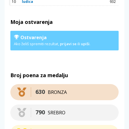
10
ludica
932
Moja ostvarenja
Ostvarenja
Ako želiš spremiti rezultat,
prijavi se
ili
upiši
.
Broj poena za medalju
630
BRONZA
790
SREBRO