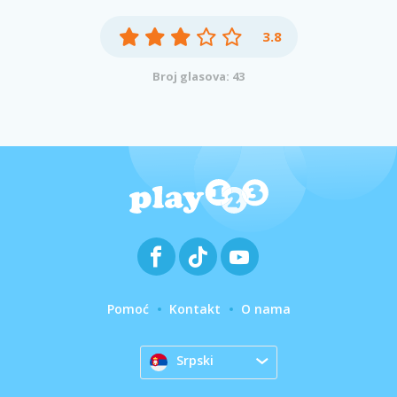
3.8
Broj glasova: 43
Pomoć
Kontakt
O nama
Srpski