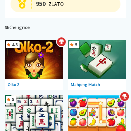
950
ZLATO
Slične igrice
4.3
5
Olko 2
Mahjong Match
5