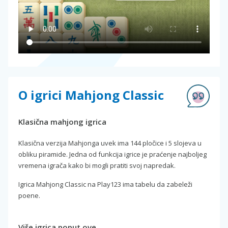
O igrici Mahjong Classic
Klasična mahjong igrica
Klasična verzija Mahjonga uvek ima 144 pločice i 5 slojeva u
obliku piramide. Jedna od funkcija igrice je praćenje najboljeg
vremena igrača kako bi mogli pratiti svoj napredak.
Igrica Mahjong Classic na Play123 ima tabelu da zabeleži
poene.
Više igrica poput ove