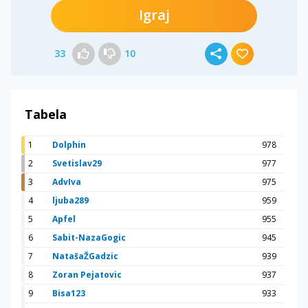
Igraj
33
10
Tabela
1
Dolphin
978
2
Svetislav29
977
3
AdvIva
975
4
ljuba289
959
5
Apfel
955
6
Sabit-NazaGogic
945
7
NatašaŽGadzic
939
8
Zoran Pejatovic
937
9
Bisa123
933