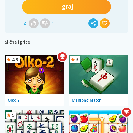
Igraj
2
1
Slične igrice
4.3
5
Olko 2
Mahjong Match
5