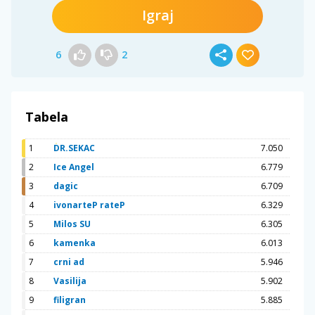
Igraj
6
2
Tabela
1
DR.SEKAC
7.050
2
Ice Angel
6.779
3
dagic
6.709
4
ivonarteP rateP
6.329
5
Milos SU
6.305
6
kamenka
6.013
7
crni ad
5.946
8
Vasilija
5.902
9
filigran
5.885