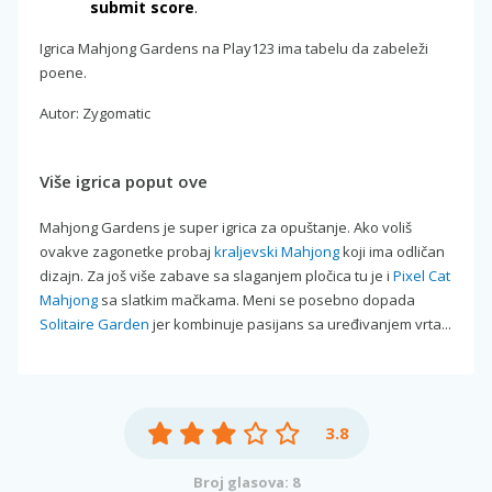
submit score
.
Igrica Mahjong Gardens na Play123 ima tabelu da zabeleži
poene.
Autor: Zygomatic
Više igrica poput ove
Mahjong Gardens je super igrica za opuštanje. Ako voliš
ovakve zagonetke probaj
kraljevski Mahjong
koji ima odličan
dizajn. Za još više zabave sa slaganjem pločica tu je i
Pixel Cat
Mahjong
sa slatkim mačkama. Meni se posebno dopada
Solitaire Garden
jer kombinuje pasijans sa uređivanjem vrta...
3.8
Broj glasova: 8