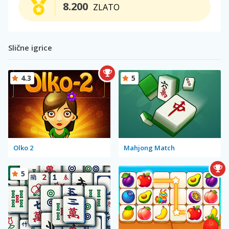
8.200
ZLATO
Slične igrice
4.3
5
Olko 2
Mahjong Match
5