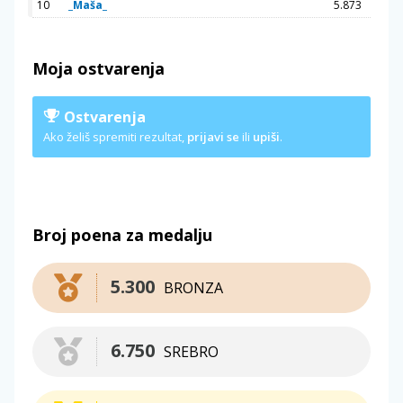
10
_Maša_
5.873
Moja ostvarenja
Ostvarenja
Ako želiš spremiti rezultat,
prijavi se
ili
upiši
.
Broj poena za medalju
5.300
BRONZA
6.750
SREBRO