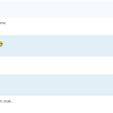
lame
i znak...