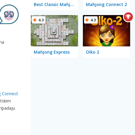
Best Classic Mahjong Connect
Mahjong Connect 2
4.3
4.3
oma
Mahjong Express
Olko 2
g Connect
tskim
ripadaju