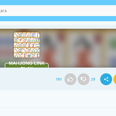
181
29