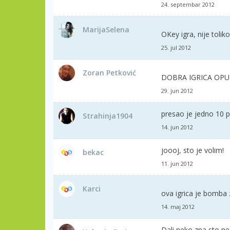
24. septembar 2012
MarijaSelena
OKey igra, nije tolik
25. jul 2012
Zoran Petković
DOBRA IGRICA OPU
29. jun 2012
presao je jedno 10 
Strahinja1904
14. jun 2012
joooj, sto je volim!
bekac
11. jun 2012
Karci
ova igrica je bomba
14. maj 2012
Dali neko zna sto ne