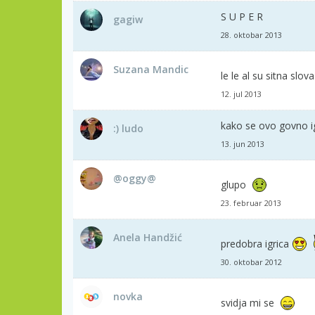
S U P E R
gagiw
28. oktobar 2013
Suzana Mandic
le le al su sitna slov
12. jul 2013
kako se ovo govno ig
:) ludo
13. jun 2013
@oggy@
glupo
23. februar 2013
Anela Handžić
predobra igrica
30. oktobar 2012
novka
svidja mi se