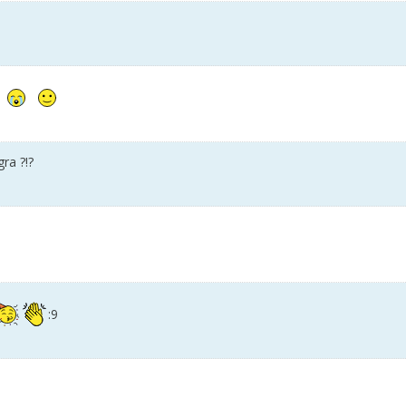
a
ra ?!?
:9