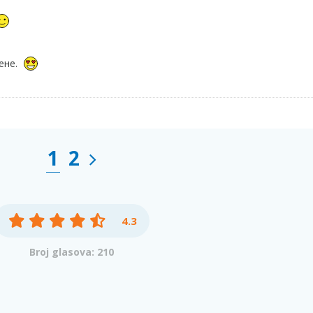
ене.
1
2
4.3
Broj glasova: 210