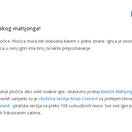
ajskog mahjonga!
pločice. Pločica mora biti slobodna barem s jedne strane. Igrica je ve
a u ovoj igrici ima broj za lakše prepoznavanje.
anje pločica. Ako voliš ovakve igre, obavezno probaj
klasični Mahjon
vnih varijanti, tu je i
božićna verzija Xmas Connect
sa prelepim tema
sland
- piratska verzija sa preko 100
uzbudljivih
nivoa. Sve ove igre p
ti fokusiranim satima...