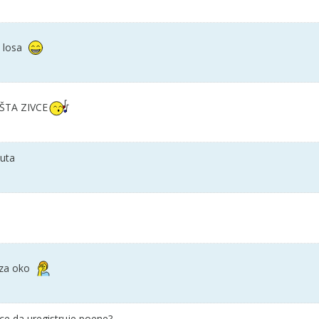
o losa
ŠTA ZIVCE
puta
 za oko
ce da uregistruje poene?