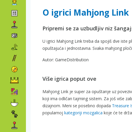
O igrici Mahjong Link
Pripremi se za uzbudljiv niz šang
U igrici Mahjong Link treba da spojiš dve iste 
opuštajuća i jednostavna. Svaka mahjong pločic
Autor: GameDistribution
Više igrica poput ove
Mahjong Link je super za opuštanje uz poveziv
koji ima odličan tajming sistem. Za još više zaba
dizajnom. Meni se posebno dopada
Treasure I
popularnoj
kategoriji mozgalica
koje će te drža