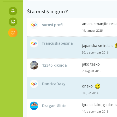
Šta misliš o igrici?
aman, smanjite rek
surovi profi
19. januar 2025
francuskapesma
japanska smirula s
30. decembar 2016
jako tesko
12345 kikinda
7. avgust 2015
DancicaDaxy
onako
30. jun 2014
Igra se lako,gledas ist
Dragan Glisic
14. decembar 2013