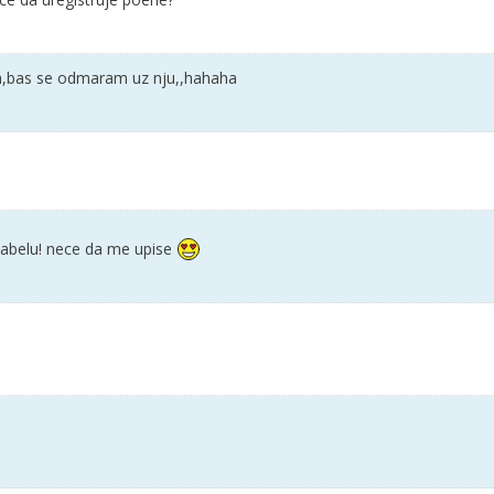
cna,bas se odmaram uz nju,,hahaha
abelu! nece da me upise