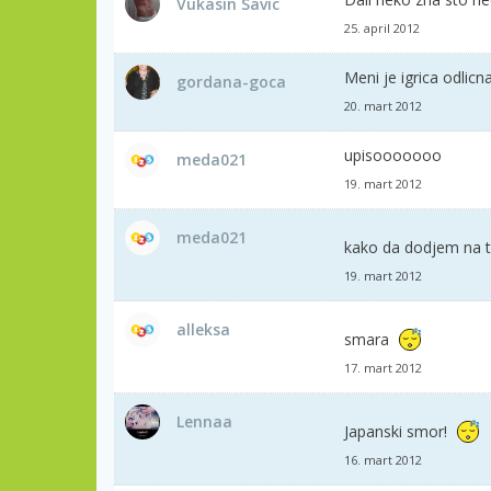
Vukasin Savic
25. april 2012
Meni je igrica odli
gordana-goca
20. mart 2012
upisooooooo
meda021
19. mart 2012
meda021
kako da dodjem na t
19. mart 2012
alleksa
smara
17. mart 2012
Lennaa
Japanski smor!
16. mart 2012