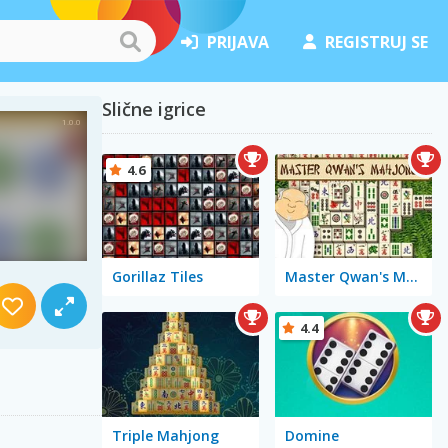
PRIJAVA
REGISTRUJ SE
Slične igrice
4.6
Gorillaz Tiles
Master Qwan's Mahjongg
4.4
Triple Mahjong
Domine