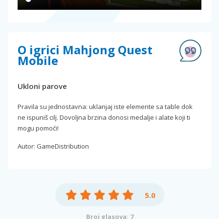
O igrici Mahjong Quest
Mobile
Ukloni parove
Pravila su jednostavna: uklanjaj iste elemente sa table dok
ne ispuniš cilj. Dovoljna brzina donosi medalje i alate koji ti
mogu pomoći!
Autor: GameDistribution
5.0
Broj glasova: 7