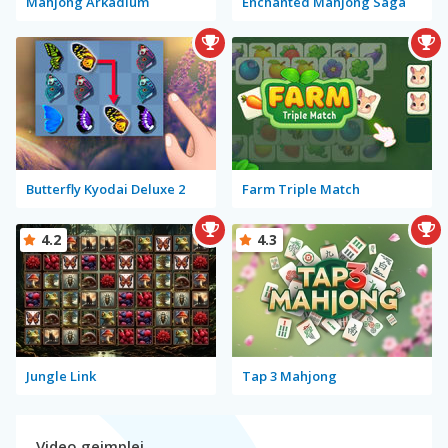
Mahjong Arkadium
Enchanted Mahjong Saga
Butterfly Kyodai Deluxe 2
Farm Triple Match
4.2
4.3
Jungle Link
Tap 3 Mahjong
Video gejmplej