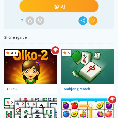
Igraj
7
Slične igrice
4.3
5
Olko 2
Mahjong Match
5