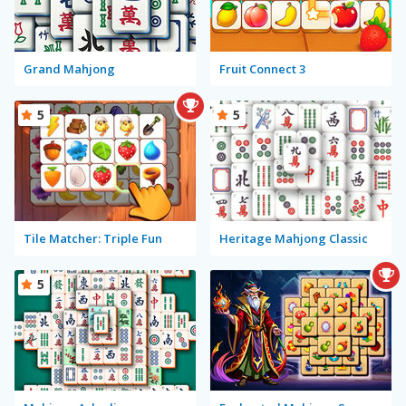
Grand Mahjong
Fruit Connect 3
5
5
Tile Matcher: Triple Fun
Heritage Mahjong Classic
5