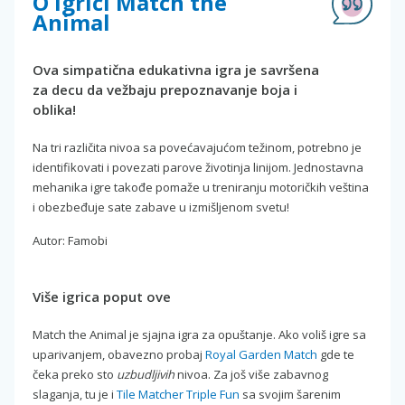
O igrici Match the
Animal
Ova simpatična edukativna igra je savršena
za decu da vežbaju prepoznavanje boja i
oblika!
Na tri različita nivoa sa povećavajućom težinom, potrebno je
identifikovati i povezati parove životinja linijom. Jednostavna
mehanika igre takođe pomaže u treniranju motoričkih veština
i obezbeđuje sate zabave u izmišljenom svetu!
Autor: Famobi
Više igrica poput ove
Match the Animal je sjajna igra za opuštanje. Ako voliš igre sa
uparivanjem, obavezno probaj
Royal Garden Match
gde te
čeka preko sto
uzbudljivih
nivoa. Za još više zabavnog
slaganja, tu je i
Tile Matcher Triple Fun
sa svojim šarenim