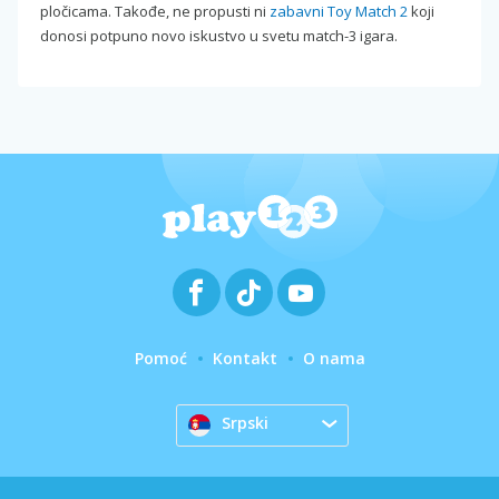
pločicama. Takođe, ne propusti ni
zabavni Toy Match 2
koji
donosi potpuno novo iskustvo u svetu match-3 igara.
Pomoć
Kontakt
O nama
Srpski