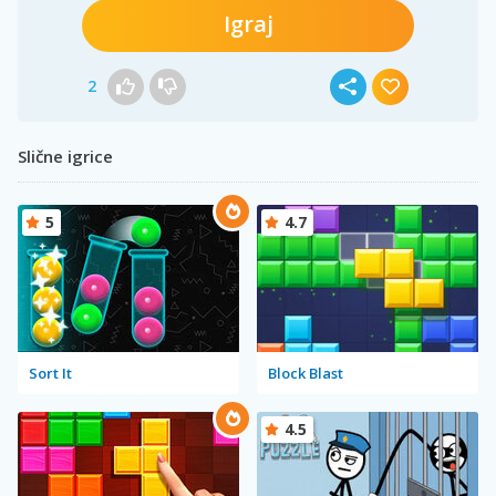
Igraj
2
Slične igrice
5
4.7
Sort It
Block Blast
4.5