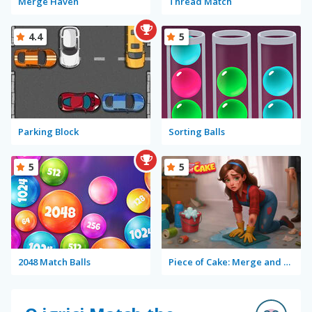
Merge Haven
Thread Match
4.4
5
Parking Block
Sorting Balls
5
5
2048 Match Balls
Piece of Cake: Merge and Bake