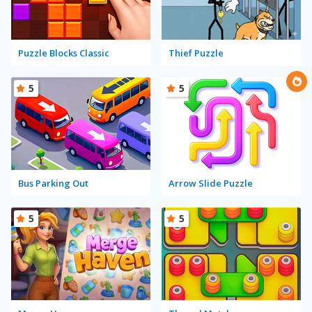
Puzzle Blocks Classic
Thief Puzzle
5
5
Bus Parking Out
Arrow Slide Puzzle
5
5