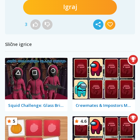
Igraj
3
Slične igrice
Squid Challenge: Glass Bridge
Crewmates & Impostors Memory
5
4.6