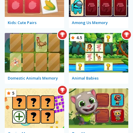
Kids: Cute Pairs
Among Us Memory
4.5
Domestic Animals Memory
Animal Babies
5