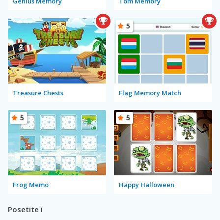
Genius Memory
Tom Memory
5
Treasure Chests
Flag Memory Match
5
5
Frog Memo
Happy Halloween
Posetite i