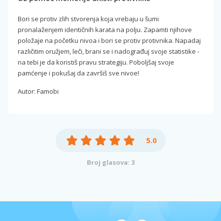
Bori se protiv zlih stvorenja koja vrebaju u šumi
pronalaženjem identičnih karata na polju. Zapamti njihove
položaje na početku nivoa i bori se protiv protivnika. Napadaj
različitim oružjem, leči, brani se i nadograđuj svoje statistike -
na tebi je da koristiš pravu strategiju. Poboljšaj svoje
pamćenje i pokušaj da završiš sve nivoe!
Autor: Famobi
5.0
Broj glasova: 3