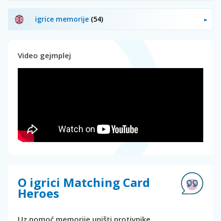
igrice memorije
(54)
Video gejmplej
O igrici Matching Card
Heroes
Uz pomoć memorije uništi protivnike