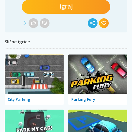
Igraj
3
Slične igrice
City Parking
Parking Fury