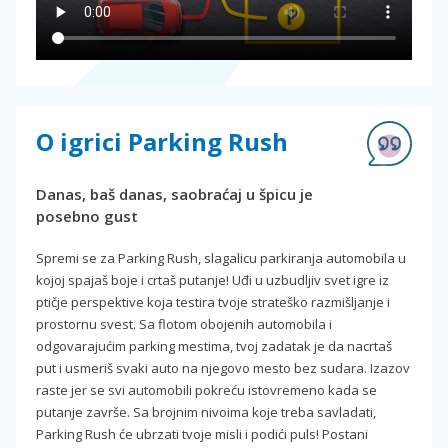
O igrici Parking Rush
Danas, baš danas, saobraćaj u špicu je
posebno gust
Spremi se za Parking Rush, slagalicu parkiranja automobila u
kojoj spajaš boje i crtaš putanje! Uđi u uzbudljiv svet igre iz
ptičje perspektive koja testira tvoje strateško razmišljanje i
prostornu svest. Sa flotom obojenih automobila i
odgovarajućim parking mestima, tvoj zadatak je da nacrtaš
put i usmeriš svaki auto na njegovo mesto bez sudara. Izazov
raste jer se svi automobili pokreću istovremeno kada se
putanje završe. Sa brojnim nivoima koje treba savladati,
Parking Rush će ubrzati tvoje misli i podići puls! Postani