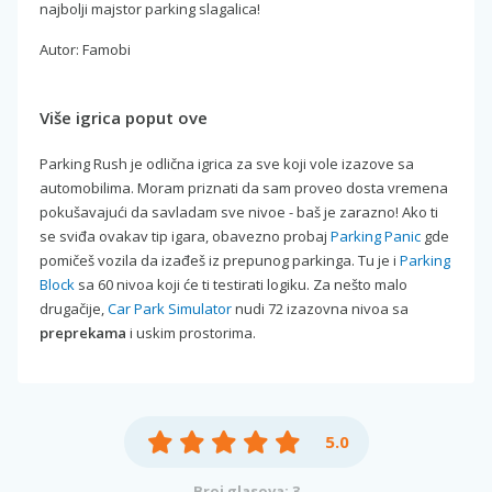
najbolji majstor parking slagalica!
Autor: Famobi
Više igrica poput ove
Parking Rush je odlična igrica za sve koji vole izazove sa
automobilima. Moram priznati da sam proveo dosta vremena
pokušavajući da savladam sve nivoe - baš je zarazno! Ako ti
se sviđa ovakav tip igara, obavezno probaj
Parking Panic
gde
pomičeš vozila da izađeš iz prepunog parkinga. Tu je i
Parking
Block
sa 60 nivoa koji će ti testirati logiku. Za nešto malo
drugačije,
Car Park Simulator
nudi 72 izazovna nivoa sa
preprekama
i uskim prostorima.
5.0
Broj glasova: 3