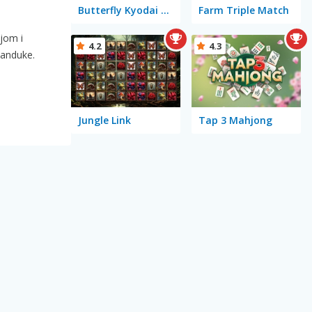
Butterfly Kyodai Deluxe 2
Farm Triple Match
njom i
4.2
4.3
sanduke.
Jungle Link
Tap 3 Mahjong