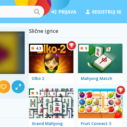
PRIJAVA
REGISTRUJ SE
Slične igrice
4.3
5
Olko 2
Mahjong Match
5
Grand Mahjong
Fruit Connect 3