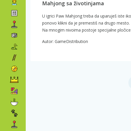
Mahjong sa životinjama
U igrici Paw Mahjong treba da uparuješ iste ikon
ponovo klikni da je premestiš na drugo mesto. 
Na mnogim nivoima postoje specijalne pločice 
Autor: GameDistribution