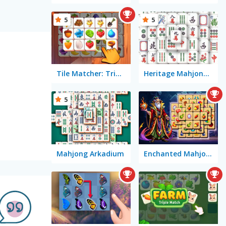
5
5
Tile Matcher: Triple Fun
Heritage Mahjong Classic
5
Mahjong Arkadium
Enchanted Mahjong Saga