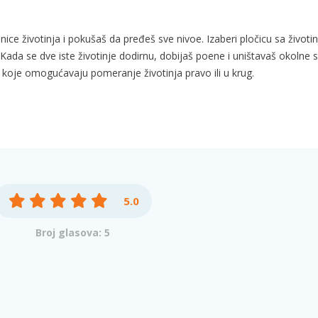
ice životinja i pokušaš da pređeš sve nivoe. Izaberi pločicu sa životi
Kada se dve iste životinje dodirnu, dobijaš poene i uništavaš okolne 
koje omogućavaju pomeranje životinja pravo ili u krug.
5.0
Broj glasova: 5