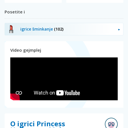
Posetite i
igrice šminkanje
(102)
Video gejmplej
O igrici Princess