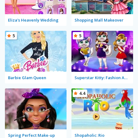
Eliza's Heavenly Wedding
Shopping Mall Makeover
5
5
Barbie Glam Queen
Superstar Kitty: Fashion Award
4.4
Spring Perfect Make-up
Shopaholic: Rio