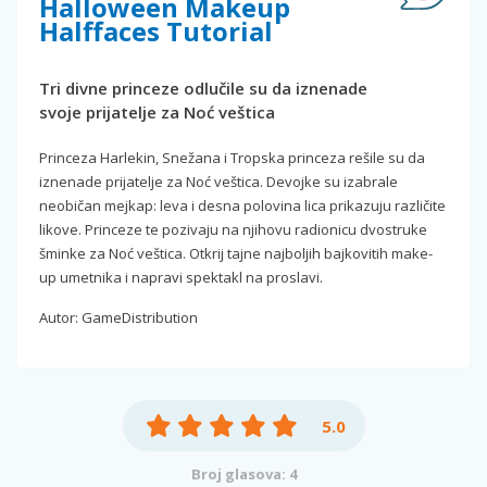
Halloween Makeup
Halffaces Tutorial
Tri divne princeze odlučile su da iznenade
svoje prijatelje za Noć veštica
Princeza Harlekin, Snežana i Tropska princeza rešile su da
iznenade prijatelje za Noć veštica. Devojke su izabrale
neobičan mejkap: leva i desna polovina lica prikazuju različite
likove. Princeze te pozivaju na njihovu radionicu dvostruke
šminke za Noć veštica. Otkrij tajne najboljih bajkovitih make-
up umetnika i napravi spektakl na proslavi.
Autor: GameDistribution
5.0
Broj glasova: 4