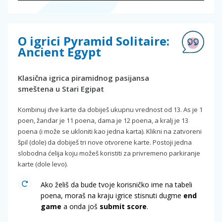
O igrici Pyramid Solitaire:
Ancient Egypt
Klasična igrica piramidnog pasijansa
smeštena u Stari Egipat
Kombinuj dve karte da dobiješ ukupnu vrednost od 13. As je 1
poen, žandar je 11 poena, dama je 12 poena, a kralj je 13
poena (i može se ukloniti kao jedna karta). Klikni na zatvoreni
špil (dole) da dobiješ tri nove otvorene karte. Postoji jedna
slobodna ćelija koju možeš koristiti za privremeno parkiranje
karte (dole levo).
Ako želiš da bude tvoje korisničko ime na tabeli
poena, moraš na kraju igrice stisnuti dugme
end
game
a onda još
submit score
.