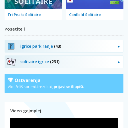
Tri Peaks Solitaire
Canfield Solitaire
Posetite i
igrice parkiranje
(43)
solitaire igrice
(231)
Ostvarenja
Ako želiš spremiti rezultat,
prijavi se
ili
upiši
.
Video gejmplej