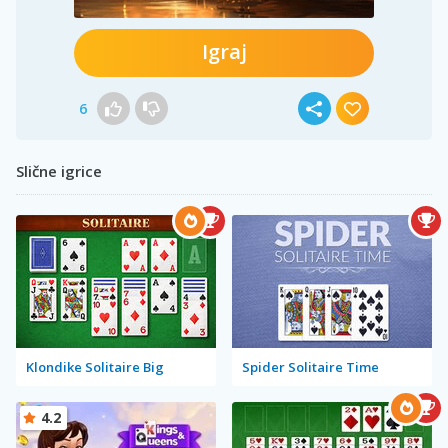
Igraj
6
Slične igrice
Klondike Solitaire Big
Spider Solitaire Time
4.2