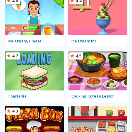
4.6
4.4
Ice-Cream, Please!
Ice Cream Inc.
4.7
4.5
Toastellia
Cooking Korean Lesson
4.3