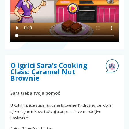
O igrici Sara's Cooking
Class: Caramel Nut
Brownie
Sara treba tvoju pomoć
U kuhinji peče super ukusne brownije! Pridruži joj se, otkrij
njene tajne trikove i uživaj u pripremi ove neodoljive
poslastice!
Autor: GameDistribution