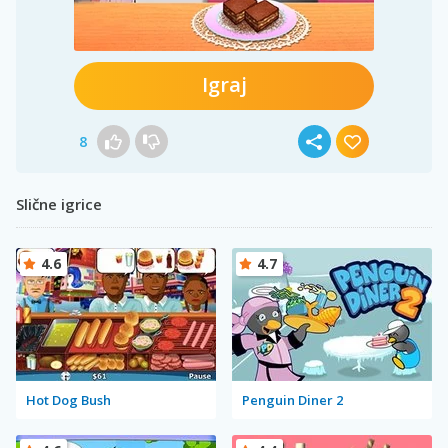
Igraj
8
Slične igrice
4.6
4.7
Hot Dog Bush
Penguin Diner 2