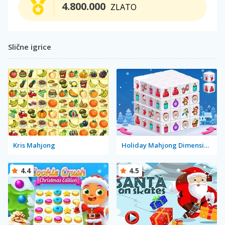
4.800.000
ZLATO
Slične igrice
Kris Mahjong
Holiday Mahjong Dimensions
4.4
4.5