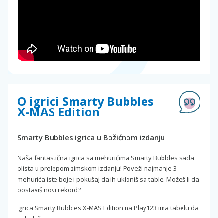
O igrici Smarty Bubbles
X-MAS Edition
Smarty Bubbles igrica u Božićnom izdanju
Naša fantastična igrica sa mehurićima Smarty Bubbles sada
blista u prelepom zimskom izdanju! Poveži najmanje 3
mehurića iste boje i pokušaj da ih ukloniš sa table. Možeš li da
postaviš novi rekord?
Igrica Smarty Bubbles X-MAS Edition na Play123 ima tabelu da