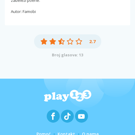
zabeleži poene.
Autor: Famobi
2.7
Broj glasova: 13
Pomoć
Kontakt
O nama