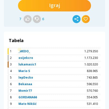
Igraj
7
6
Tabela
1
_MEDO_
1.279.350
2
osijekcro
1.173.230
3
lukamasic1
1.020.320
4
Mario S
838.965
5
lepDecko
743.865
6
Bekanaa
596.550
7
Momir77
570.760
8
GORDANA66
554.005
9
Mato Nikšić
531.410