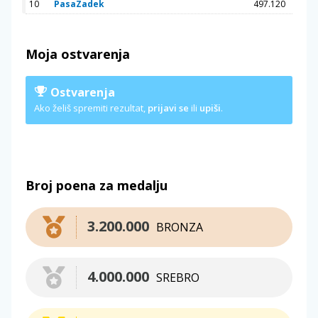
10
PasaZadek
497.120
Moja ostvarenja
Ostvarenja
Ako želiš spremiti rezultat,
prijavi se
ili
upiši
.
Broj poena za medalju
3.200.000
BRONZA
4.000.000
SREBRO