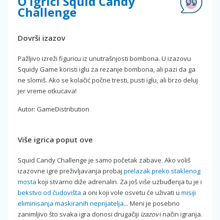
O igrici Squid Candy
Challenge
Dovrši izazov
Pažljivo izreži figuricu iz unutrašnjosti bombona. U izazovu
Squidy Game koristi iglu za rezanje bombona, ali pazi da ga
ne slomiš. Ako se kolačić počne tresti, pusti iglu, ali brzo deluj
jer vreme otkucava!
Autor: GameDistribution
Više igrica poput ove
Squid Candy Challenge je samo početak zabave. Ako voliš
izazovne igre preživljavanja probaj
prelazak preko staklenog
mosta
koji stvarno diže adrenalin. Za još više uzbuđenja tu je i
bekstvo od čudovišta
a oni koji vole osvetu će uživati u
misiji
eliminisanja maskiranih neprijatelja
... Meni je posebno
zanimljivo što svaka igra donosi drugačiji
izazov
i način igranja.