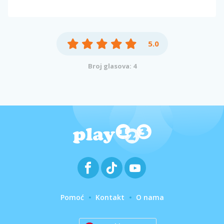
5.0
Broj glasova: 4
Pomoć
Kontakt
O nama