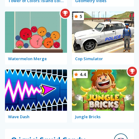
Tower of Colors: Island Edition
Geometry Vibes
5
Watermelon Merge
Cop Simulator
4.4
Wave Dash
Jungle Bricks