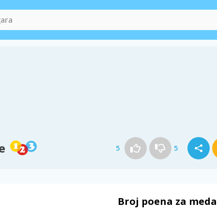
e
5
5
Broj poena za meda