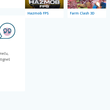
Hazmob FPS
Farm Clash 3D
 meču,
stigneš