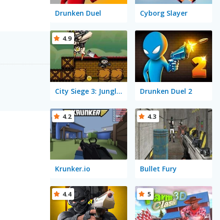
Drunken Duel
Cyborg Slayer
4.9
City Siege 3: Jungle Siege Fubar Level Pack
Drunken Duel 2
4.2
4.3
Krunker.io
Bullet Fury
4.4
5