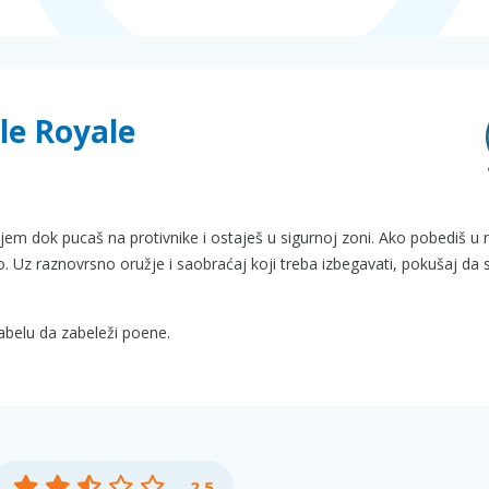
le Royale
vljem dok pucaš na protivnike i ostaješ u sigurnoj zoni. Ako pobediš u
o. Uz raznovrsno oružje i saobraćaj koji treba izbegavati, pokušaj da 
abelu da zabeleži poene.
2.5