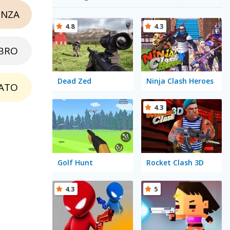
NZA
4.8
4.3
BRO
Dead Zed
Ninja Clash Heroes
ATO
4.3
Golf Hunt
Rocket Clash 3D
4.3
5