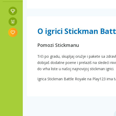
O igrici Stickman Batt
Pomozi Stickmanu
Trči po gradu, skupljaj oružje i pakete sa zdra
dobijaš dodatne poene i prelaziš na sledeći niv
do vrha liste u našoj najnovijoj stickman igrici.
Igrica Stickman Battle Royale na Play123 ima t