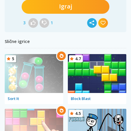
Igraj
3
1
Slične igrice
5
4.7
Sort It
Block Blast
4.5