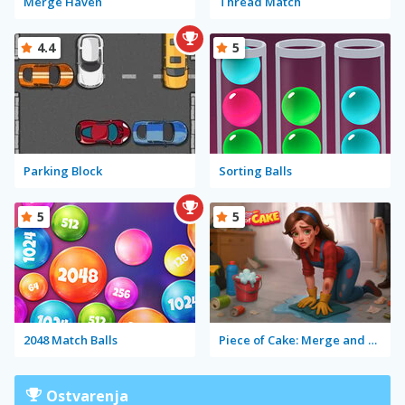
Merge Haven
Thread Match
4.4
5
Parking Block
Sorting Balls
5
5
2048 Match Balls
Piece of Cake: Merge and Bake
Ostvarenja