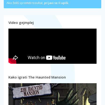
Ako želiš spremiti rezultat,
prijavi se
ili
upiši
.
Video gejmplej
Kako igrati The Haunted Mansion