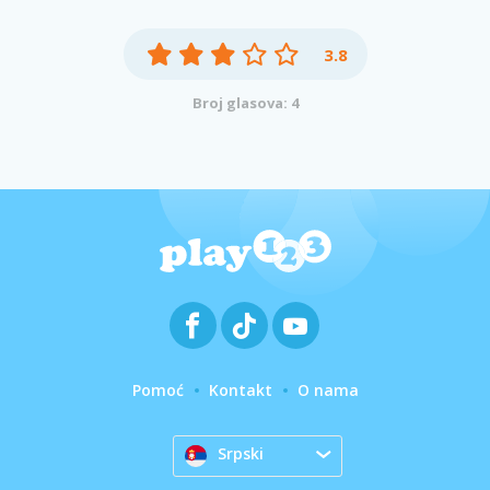
3.8
Broj glasova: 4
Pomoć
Kontakt
O nama
Srpski