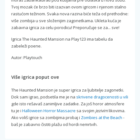
moraš zabarikadirati pod kutijama pre odlaska u novu sobu.
Tvoj mozak će brzo biti izazvan ovom igricom i njenom stalno
rastućom težinom. Svaka nova razina biće teža od prethodne:
više zombija u sve složenijim zagonetkama. Ukleta kuća je
zabavna igrica za celu porodicu! Preporučuje se za... sve!
Igrica The Haunted Mansion na Play123 ima tabelu da
zabeleži poene.
Autor: Playtouch
Više igrica poput ove
The Haunted Mansion je super igrica za ljubitelje zagonetki.
Dok sam igrao, podsetila me je na
skrivene dragocenosti u vili
gde isto rešavaš zanimljive zadatke. Za još horor atmosfere
tu je i
Halloween Horror Massacre
sa svojim
jezivim
likovima.
Ako voliš igrice sa zombijima probaj i
Zombies at the Beach
-
baš je zabavno čistiti plažu od hordi nemrtvih.