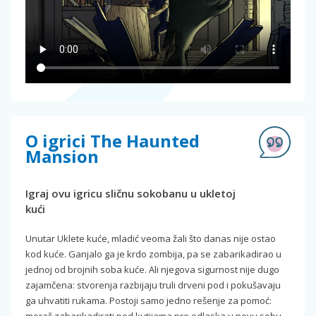
O igrici The Haunted
Mansion
Igraj ovu igricu sličnu sokobanu u ukletoj
kući
Unutar Uklete kuće, mladić veoma žali što danas nije ostao
kod kuće. Ganjalo ga je krdo zombija, pa se zabarikadirao u
jednoj od brojnih soba kuće. Ali njegova sigurnost nije dugo
zajamčena: stvorenja razbijaju truli drveni pod i pokušavaju
ga uhvatiti rukama. Postoji samo jedno rešenje za pomoć: