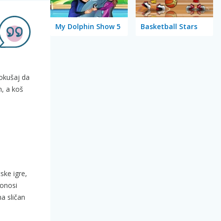
My Dolphin Show 5
Basketball Stars
pokušaj da
n, a koš
ske igre,
onosi
a sličan