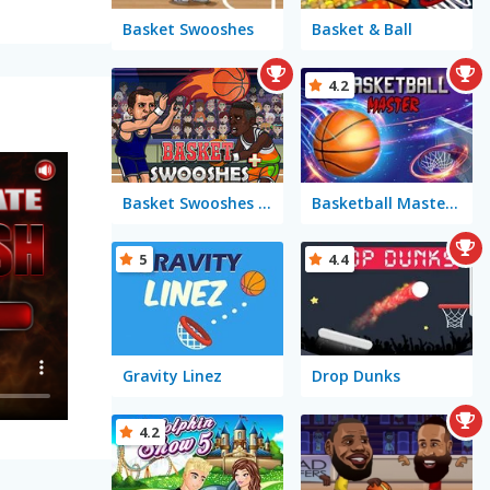
Basket Swooshes
Basket & Ball
4.2
Basket Swooshes Plus
Basketball Master Mobile
5
4.4
Gravity Linez
Drop Dunks
4.2