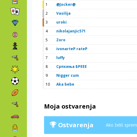
1
@Jocker@
2
Vasilija
3
uroki
4
nikolajanjic571
5
Zoro
6
ivonarteP rateP
7
luffy
8
Српкиња БРЕЕЕ
9
Nigger cum
10
Aka bebe
Moja ostvarenja
Ostvarenja
Ako želiš spremi