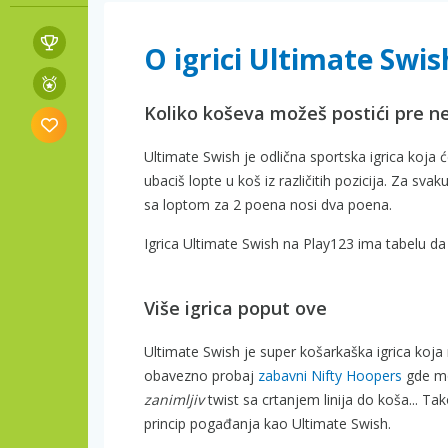
O igrici Ultimate Swis
Koliko koševa možeš postići pre n
Ultimate Swish je odlična sportska igrica koja ć
ubaciš lopte u koš iz različitih pozicija. Za sv
sa loptom za 2 poena nosi dva poena.
Igrica Ultimate Swish na Play123 ima tabelu da
Više igrica poput ove
Ultimate Swish je super košarkaška igrica koja
obavezno probaj
zabavni Nifty Hoopers
gde mož
zanimljiv
twist sa crtanjem linija do koša... Tak
princip pogađanja kao Ultimate Swish.