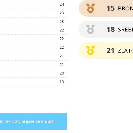
24
15
BRO
23
23
18
SREB
22
22
22
21
ZLAT
21
21
20
19
ti rezultat,
prijavi se
ili
upiši
.