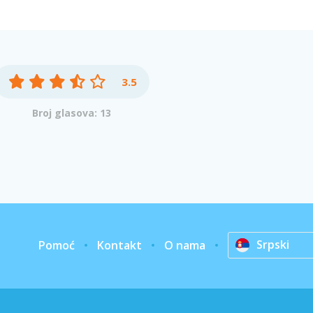
3.5
Broj glasova: 13
Srpski
Pomoć
Kontakt
O nama