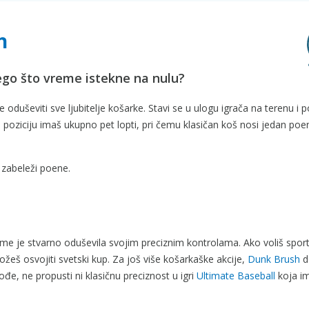
h
ego što vreme istekne na nulu?
e oduševiti sve ljubitelje košarke. Stavi se u ulogu igrača na terenu i 
aku poziciju imaš ukupno pet lopti, pri čemu klasičan koš nosi jedan poe
 zabeleži poene.
 me je stvarno oduševila svojim preciznim kontrolama. Ako voliš sport
eš osvojiti svetski kup. Za još više košarkaške akcije,
Dunk Brush
d
ođe, ne propusti ni klasičnu preciznost u igri
Ultimate Baseball
koja im