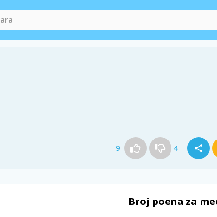
9
4
Broj poena za me