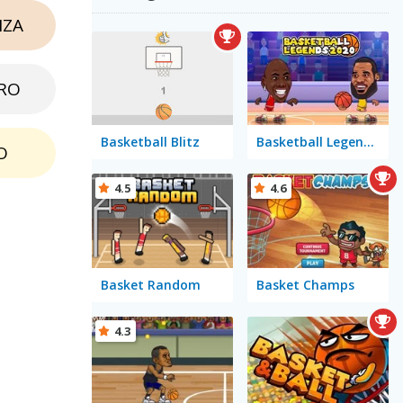
NZA
RO
Basketball Blitz
Basketball Legends 2020
O
4.5
4.6
Basket Random
Basket Champs
4.3