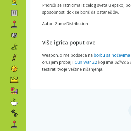
Pridruži se ratnicima iz celog sveta u epskoj b
sposobnosti dok se boriš da ostaneš živ.
Autor: GameDistribution
Više igrica poput ove
Weapon.io me podseća na
borbu sa noževima
oružjem probaj i
Gun War Z2
koji ima
odličnu
a
testirati tvoje veštine nišanjenja.