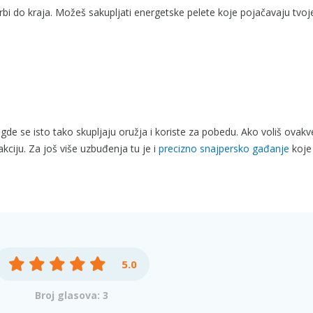
orbi do kraja. Možeš sakupljati energetske pelete koje pojačavaju tvoj
gde se isto tako skupljaju oružja i koriste za pobedu. Ako voliš ovakv
kciju. Za još više uzbuđenja tu je i
precizno snajpersko gađanje
koje
5.0
Broj glasova: 3