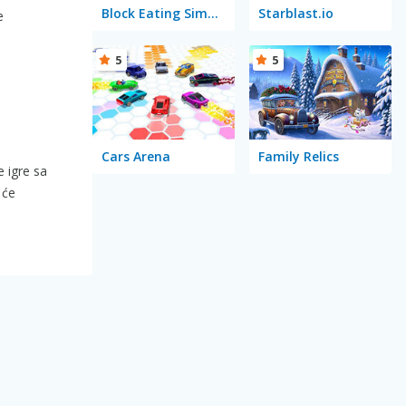
Block Eating Simulator
Starblast.io
e
5
5
Cars Arena
Family Relics
e igre sa
 će