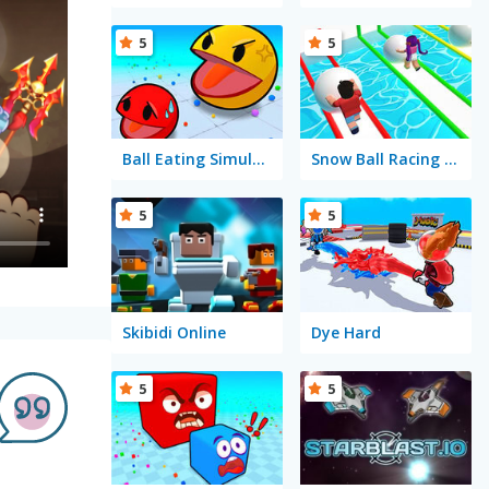
5
5
Ball Eating Simulator
Snow Ball Racing Mutliplayer
5
5
Skibidi Online
Dye Hard
5
5