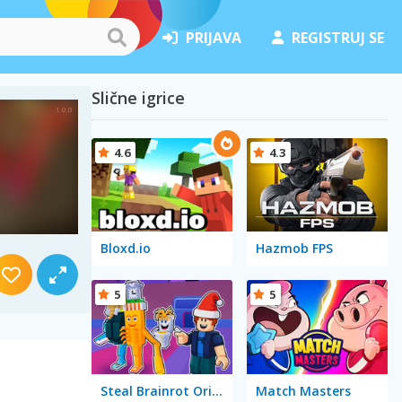
PRIJAVA
REGISTRUJ SE
Slične igrice
4.6
4.3
Bloxd.io
Hazmob FPS
5
5
Steal Brainrot Original 3D
Match Masters