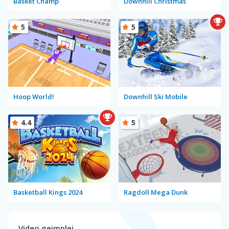
Basket Champ
Downhill Christmas
5
5
Hoop World!
Downhill Ski Mobile
4.4
5
Basketball Kings 2024
Ragdoll Mega Dunk
Video gejmplej