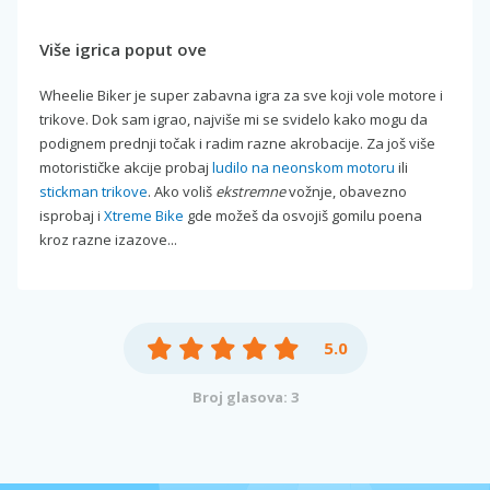
Više igrica poput ove
Wheelie Biker je super zabavna igra za sve koji vole motore i
trikove. Dok sam igrao, najviše mi se svidelo kako mogu da
podignem prednji točak i radim razne akrobacije. Za još više
motorističke akcije probaj
ludilo na neonskom motoru
ili
stickman trikove
. Ako voliš
ekstremne
vožnje, obavezno
isprobaj i
Xtreme Bike
gde možeš da osvojiš gomilu poena
kroz razne izazove...
5.0
Broj glasova: 3