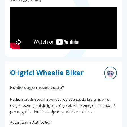
O igrici Wheelie Biker
Koliko dugo možeš voziti?
Podigni prednji točak i pokušaj da stigneš do kraja nivoa u
ovoj zabavnoj onlajn igrici vožnje bicikla. Nemoj da se sudariš
pre nego što dođeš do cilja da pređeš svaki nivo.
Autor: GameDistribution